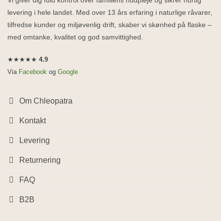
Vi giver dig fuld kontrol over familiens hudpleje og sikrer hurtig
levering i hele landet. Med over 13 års erfaring i naturlige råvarer,
tilfredse kunder og miljøvenlig drift, skaber vi skønhed på flaske –
med omtanke, kvalitet og god samvittighed.
★★★★★
4.9
Via
Facebook
og
Google
Om Chleopatra
Kontakt
Levering
Returnering
FAQ
B2B