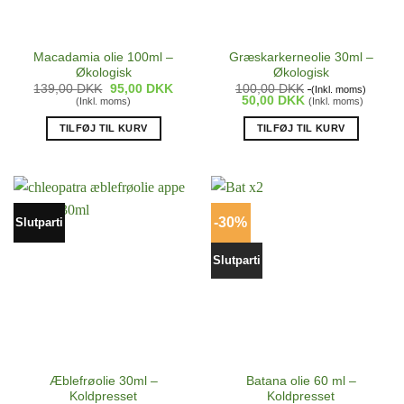
Macadamia olie 100ml –
Græskarkerneolie 30ml –
Økologisk
Økologisk
139,00
DKK
Den
95,00
DKK
Den
100,00
DKK
(Inkl. moms)
oprindelige
aktuelle
50,00
DKK
(Inkl. moms)
(Inkl. moms)
pris
pris
var:
er:
TILFØJ TIL KURV
TILFØJ TIL KURV
139,00 DKK.
95,00 DKK.
-30%
Slutparti
Slutparti
Æblefrøolie 30ml –
Batana olie 60 ml –
Koldpresset
Koldpresset