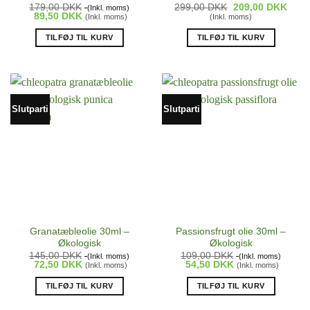
179,00
DKK
299,00
DKK
Den
209,00
DKK
Den
(Inkl. moms)
89,50
DKK
oprindelige
aktue
(Inkl. moms)
(Inkl. moms)
pris
pris
var:
er:
TILFØJ TIL KURV
TILFØJ TIL KURV
299,00 DKK.
209,
Slutparti
Slutparti
Granatæbleolie 30ml –
Passionsfrugt olie 30ml –
Økologisk
Økologisk
145,00
DKK
109,00
DKK
(Inkl. moms)
(Inkl. moms)
72,50
DKK
54,50
DKK
(Inkl. moms)
(Inkl. moms)
TILFØJ TIL KURV
TILFØJ TIL KURV