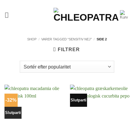
Fortsæt
til
indhold
SHOP
/
VARER TAGGED “SENSITIV NEJ”
/
SIDE 2
FILTRER
-32%
Slutparti
Slutparti