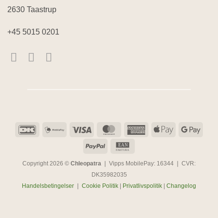
2630 Taastrup
+45 5015 0201
DanKort
MobilePay
Visa
MasterCard
American
Apple
Goog
Express
Pay
Pay
PayPal
EAN
EAN
FAKTURA
Copyright 2026 ©
Chleopatra
❘ Vipps MobilePay: 16344 ❘ CVR:
DK35982035
Handelsbetingelser
❘
Cookie Politik
|
Privatlivspolitik
|
Changelog