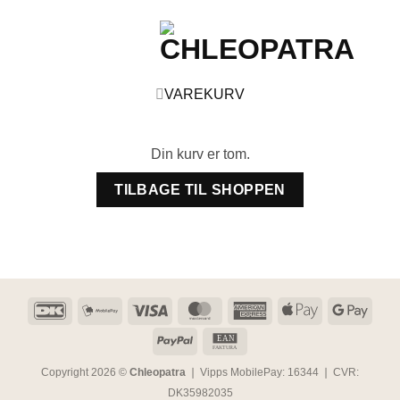
VAREKURV
Din kurv er tom.
TILBAGE TIL SHOPPEN
DanKort
MobilePay
Visa
MasterCard
American
Apple
Goog
Express
Pay
Pay
PayPal
EAN
EAN
FAKTURA
Copyright 2026 ©
Chleopatra
❘ Vipps MobilePay: 16344 ❘ CVR:
DK35982035