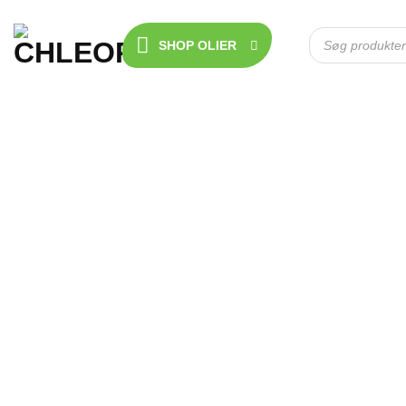
Fortsæt
til
Products
search
SHOP OLIER
indhold