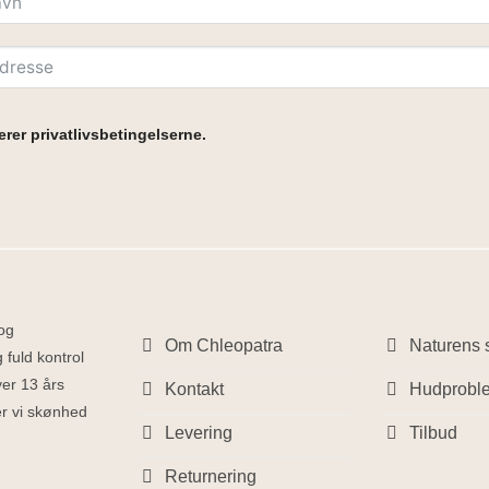
rer privatlivsbetingelserne.
 og
Om Chleopatra
Naturens s
 fuld kontrol
ver 13 års
Kontakt
Hudprobl
ber vi skønhed
Levering
Tilbud
Returnering