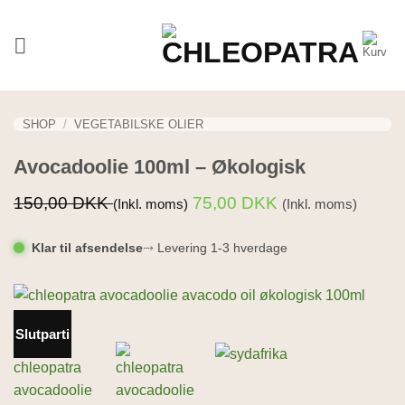
Fortsæt
til
indhold
SHOP
/
VEGETABILSKE OLIER
Avocadoolie 100ml – Økologisk
150,00
DKK
75,00
DKK
(Inkl. moms)
(Inkl. moms)
Klar til afsendelse
⤑ Levering 1-3 hverdage
Slutparti