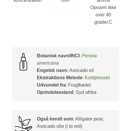
koncentration
olier
aroma
Opvarm ikke
over 40
grader.C
Botanisk navn/INCI
:
Persea
americana
Engelsk navn
: Avocado oil
Ekstraktions Metode
:
Koldpresset
Udvundet fra
: Frugtkødet
Oprindelsesland
: Syd afrika
Også kendt som
: Alligator pear,
Avocado olie (i to ord)