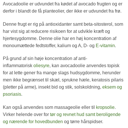
Avocadoolie er udvundet fra kødet af avocado frugten og er
derfor i blandt de få planteolier, der ikke er udvundet fra frø.
Denne frugt er rig på antioxidanter samt beta-sitosterol, som
har vist sig at reducere risikoen for at udvikle kræft og
hjertesygdomme. Denne olie har en høj koncentration af
monoumættede fedtstoffer, kalium og A, D- og
E-vitamin
.
På grund af sin høje koncentration af anti-
inflammatorisk
oliesyre
, kan avocadoolie anvendes topisk
for at lette gener fra mange slags hudsygdomme, herunder
men ikke begrænset til skæl, sprukne hæle, keratosis pilaris
(pletter på arme), insekt bid og stik, solskoldning,
eksem og
psoriasis
.
Kan også anvendes som massageolie eller til
kropsolie
.
Virker helende over for
tør og revnet hud samt beroligende
og nærende for hovedbunden
og tørre hårspidser.