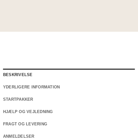
af 5 baseret
på
kundebedømmelser
BESKRIVELSE
YDERLIGERE INFORMATION
STARTPAKKER
HJÆLP OG VEJLEDNING
FRAGT OG LEVERING
ANMELDELSER