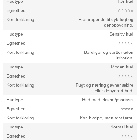
Tør hud
⭐️⭐️⭐️⭐️⭐️
Fremragende til dyb fugt og
genopbygning.
Sensitiv hud
⭐️⭐️⭐️⭐️⭐️
Beroliger og støtter uden
irritation.
Moden hud
⭐️⭐️⭐️⭐️⭐️
Fugt og næring gavner ældre
eller dehydrert hud.
Hud med eksem/psoriasis
⭐️⭐️⭐️⭐️
Kan hjælpe, men test først.
Normal hud
⭐️⭐️⭐️⭐️