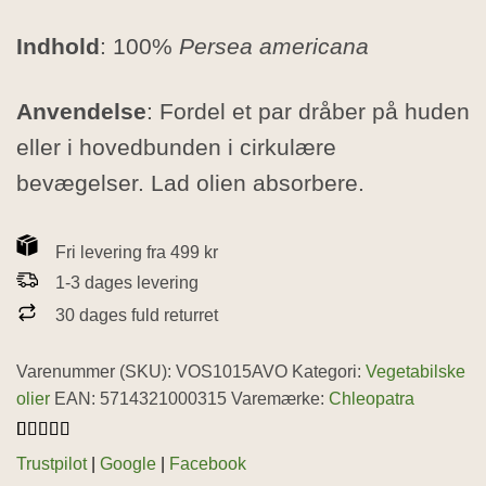
Indhold
: 100%
Persea americana
Anvendelse
: Fordel et par dråber på huden
eller i hovedbunden i cirkulære
bevægelser. Lad olien absorbere.
Fri levering fra 499 kr
1-3 dages levering
30 dages fuld returret
Varenummer (SKU):
VOS1015AVO
Kategori:
Vegetabilske
olier
EAN: 5714321000315
Varemærke:
Chleopatra
Bedømt
5
Trustpilot
|
Google
|
Facebook
som
4.6
ud