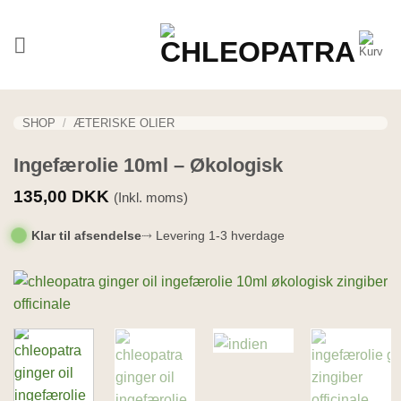
Fortsæt
til
indhold
SHOP
/
ÆTERISKE OLIER
Ingefærolie 10ml – Økologisk
135,00
DKK
(Inkl. moms)
Klar til afsendelse
⤑ Levering 1-3 hverdage