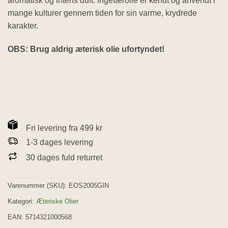
aromatisk og intens duft. Ingefærolie er kendt og anvendt i
mange kulturer gennem tiden for sin varme, krydrede
karakter.
OBS: Brug aldrig æterisk olie ufortyndet!
Fri levering fra 499 kr
1-3 dages levering
30 dages fuld returret
Varenummer (SKU):
EOS2005GIN
Kategori:
Æteriske Olier
EAN: 5714321000568