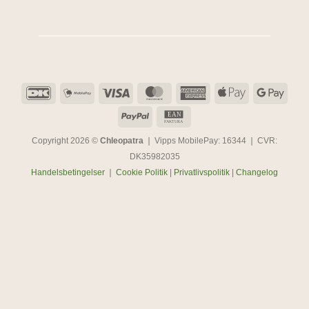
DanKort
MobilePay
Visa
MasterCard
American
Apple
Goog
Express
Pay
Pay
PayPal
EAN
EAN
FAKTURA
Copyright 2026 ©
Chleopatra
❘ Vipps MobilePay: 16344 ❘ CVR:
DK35982035
Handelsbetingelser
❘
Cookie Politik
|
Privatlivspolitik
|
Changelog