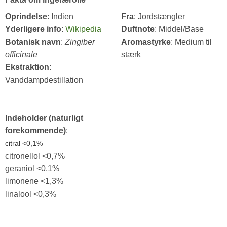
Oprindelse
: Indien
Fra
: Jordstængler
Yderligere info
:
Wikipedia
Duftnote
: Middel/Base
Botanisk navn
:
Zingiber
Aromastyrke
: Medium til
officinale
stærk
Ekstraktion
:
Vanddampdestillation
Indeholder (naturligt
forekommende)
:
citral <0,1%
citronellol <0,7%
geraniol <0,1%
limonene <1,3%
linalool <0,3%