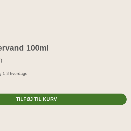
ervand 100ml
s)
g 1-3 hverdage
ntal
TILFØJ TIL KURV