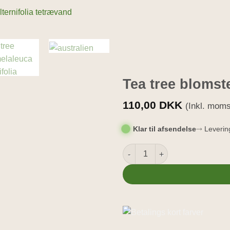
Tea tree blomst
110,00
DKK
(Inkl. mom
Klar til afsendelse
⤑ Leverin
Tea tree blomstervand 100ml a