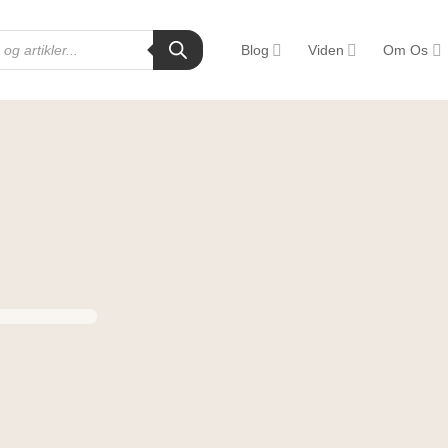
Blog
Viden
Om Os