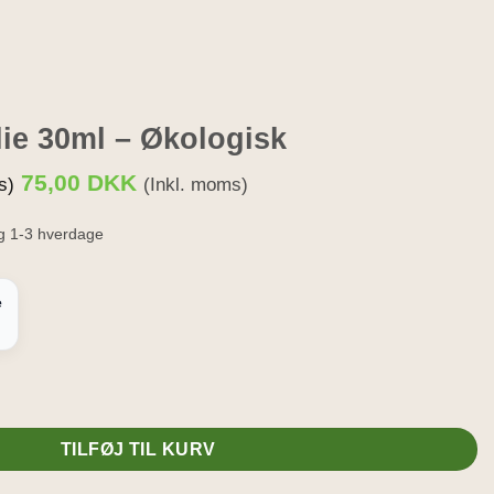
ie 30ml – Økologisk
75,00
DKK
s)
(Inkl. moms)
g 1-3 hverdage
e
gisk antal
TILFØJ TIL KURV