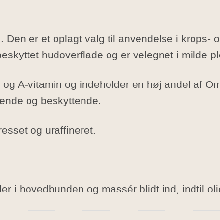
Den er et oplagt valg til anvendelse i krops- o
eskyttet hudoverflade og er velegnet i milde pl
in og A-vitamin og indeholder en høj andel af O
ivende og beskyttende.
esset og uraffineret.
ler i hovedbunden og massér blidt ind, indtil ol