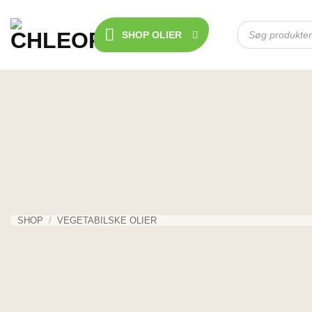
Fortsæt
til
Products
SHOP OLIER
search
indhold
SHOP
/
VEGETABILSKE OLIER