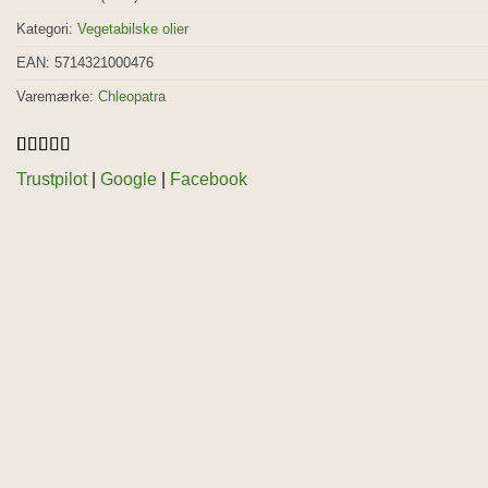
Kategori:
Vegetabilske olier
EAN: 5714321000476
Varemærke:
Chleopatra
Bedømt som
4
Trustpilot
|
Google
|
Facebook
5
ud af 5
baseret på
kundebedømmelser