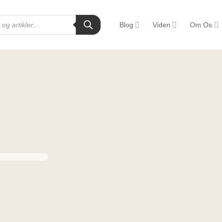
Blog
Viden
Om Os