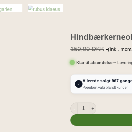
Hindbærkerneol
150,00
DKK
(Inkl. mom
Klar til afsendelse
⤑ Leverin
Allerede solgt 967 gang
✓
Populært valg blandt kunder
Hindbærkerneolie 30ml - Økolo