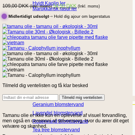
Hvidt Kaolin ler
109,00
DKK
54,50
DKK
(Inkl. moms)
(Inkl. moms)
Marokkansk rasul ler
Midlertidigt udsolgt
⤑ Hold dig ajour om lagerstatus
Tilmeld dig ventelisten og få klar besked
Tilmeld mig ventelisten
Blomstervand
Geranium blomstervand
Lavendel blomstervand
Tamanu olie er ikke kun en oplevelse af visuel forvandling,
men også en ceremoni af selvomsorg, hvor du ærer dit eget
Rosenvand Blomstervand
velvære og skønhed.
Tea tree blomstervand