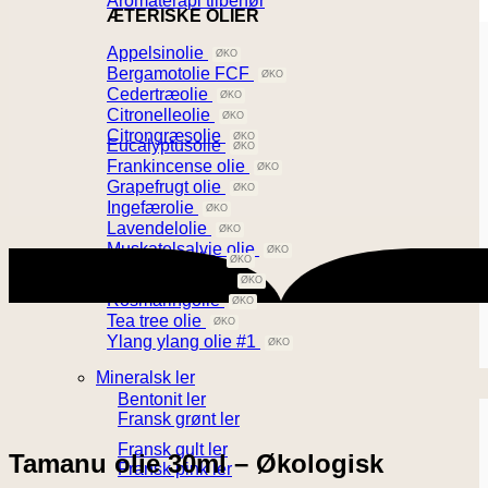
Aromaterapi tilbehør
ÆTERISKE OLIER
Appelsinolie
Bergamotolie FCF
Cedertræolie
Citronelleolie
Citrongræsolie
Eucalyptusolie
Frankincense olie
Grapefrugt olie
Ingefærolie
Lavendelolie
Muskatelsalvie olie
Patchhouliolie
Pebermynteolie
Rosmaringolie
Tea tree olie
Ylang ylang olie #1
Mineralsk ler
Bentonit ler
Fransk grønt ler
Fransk gult ler
Tamanu olie 30ml – Økologisk
Fransk pink ler