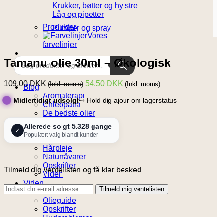
Krukker, bøtter og hylstre
Låg og pipetter
Produkter
Pumper og spray
Vores
farvelinjer
Products
Tamanu olie 30ml – Økologisk
search
109,00
DKK
54,50
DKK
(Inkl. moms)
(Inkl. moms)
Blog
Aromaterapi
Midlertidigt udsolgt
⤑ Hold dig ajour om lagerstatus
Chleopatra
De bedste olier
Guides
Allerede solgt 5.328 gange
Hudpleje
✓
Populært valg blandt kunder
Hudproblemer
Hårpleje
Naturråvarer
Opskrifter
Tilmeld dig ventelisten og få klar besked
Viden
Viden
Tilmeld mig ventelisten
Guides
Olieguide
Opskrifter