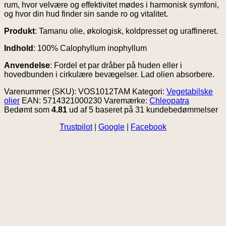
rum, hvor velvære og effektivitet mødes i harmonisk symfoni,
og hvor din hud finder sin sande ro og vitalitet.
Produkt
: Tamanu olie, økologisk, koldpresset og uraffineret.
Indhold
: 100% Calophyllum inophyllum
Anvendelse
: Fordel et par dråber på huden eller i
hovedbunden i cirkulære bevægelser. Lad olien absorbere.
Varenummer (SKU):
VOS1012TAM
Kategori:
Vegetabilske
olier
EAN: 5714321000230
Varemærke:
Chleopatra
Bedømt som
4.81
ud af 5 baseret på
31
kundebedømmelser
Trustpilot
|
Google
|
Facebook