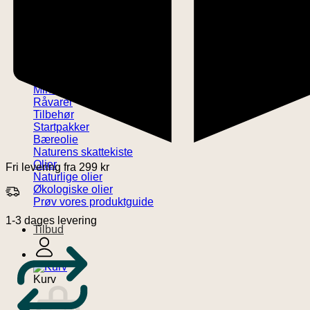
Kropsolie
Massageolie
Negleolie
Skægolie
Vegetabilske olier
Æteriske olier
Blomstervand
Mineralsk ler
Råvarer
Tilbehør
Startpakker
Bæreolie
Naturens skattekiste
Olier
Fri levering fra 299 kr
Naturlige olier
Økologiske olier
Prøv vores produktguide
1-3 dages levering
Tilbud
Kurv