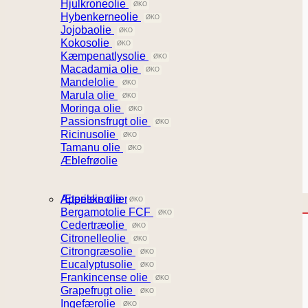
Hjulkroneolie
Hybenkerneolie
Jojobaolie
Kokosolie
Kæmpenatlysolie
Macadamia olie
Mandelolie
Marula olie
Moringa olie
Passionsfrugt olie
Ricinusolie
Tamanu olie
Æblefrøolie
Æteriske olier
Appelsinolie
Bergamotolie FCF
Cedertræolie
Citronelleolie
Citrongræsolie
Eucalyptusolie
Frankincense olie
Grapefrugt olie
Ingefærolie