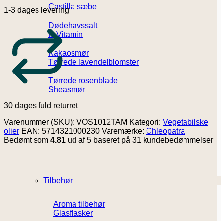
Castilla sæbe
1-3 dages levering
Dødehavssalt
E-Vitamin
Kakaosmør
Tørrede lavendelblomster
Tørrede rosenblade
Sheasmør
30 dages fuld returret
Varenummer (SKU):
VOS1012TAM
Kategori:
Vegetabilske
olier
EAN: 5714321000230
Varemærke:
Chleopatra
Bedømt som
4.81
ud af 5 baseret på
31
kundebedømmelser
Tilbehør
Aroma tilbehør
Glasflasker