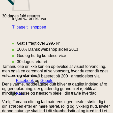
30 dages fuld returret
Ingen varer i kurven.
Tilbage til shoppen
Gratis fragt over 299,- kr
100% Dansk webshop siden 2013
God og hurtig kundeservice
30 dages returret
Tamanu olie er ikke kun en oplevelse af visuel forvandling,
men også en ceremoni af selvomsorg, hvor du ærer dit eget
velvære og skønhed.
★★★★★ 4.9 baseret på 200+ anmeldelser via
Facebook
og
Google
Dens varme, nøddeagtige duft bliver et dagligt indslag af ro
og genopladning, der guider dig gennem et øjeblik af
mindfuld pause og nænsom pleje i din travle hverdag.
Vælg Tamanu olie og lad naturens egen healer støtte dig i
din stræben efter en mere næret, rolig og lykkelig hud. Inviter
denne naturlige skat ind i dit skønhedsritual og træd ind i et