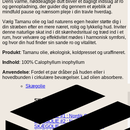
Dens varme, nøddeagtige duft bliver et dagligt indslag af ro
og genopladning, der guider dig gennem et øjeblik af
mindfuld pause og nænsom pleje i din travle hverdag.
Vælg Tamanu olie og lad naturens egen healer støtte dig i
din stræben efter en mere næret, rolig og lykkelig hud. Inviter
denne naturlige skat ind i dit skønhedsritual og træd ind i et
rum, hvor velvære og effektivitet mødes i harmonisk symfoni,
og hvor din hud finder sin sande ro og vitalitet.
Produkt
: Tamanu olie, økologisk, koldpresset og uraffineret.
Indhold
: 100% Calophyllum inophyllum
Anvendelse
: Fordel et par dråber på huden eller i
hovedbunden i cirkulære bevægelser. Lad olien absorbere.
Skægolie
SKÆGOLIER
SKÆGOLIE #1 : Nordik Cleanse
SKÆGOLIE #2 : Nordik Regenerate
SKÆGOLIE #3 : Nordik Condition