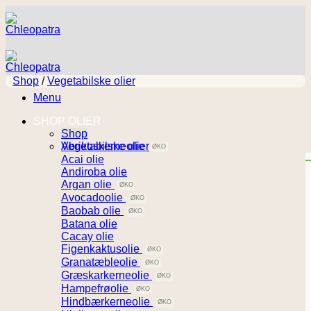
Fortsæt
til
indhold
Shop
/
Vegetabilske olier
Menu
SHOP OLIER
Shop
Vegetabilske olier
Abrikoskerneolie
Acai olie
Andiroba olie
Argan olie
Avocadoolie
Baobab olie
Batana olie
Cacay olie
Figenkaktusolie
Granatæbleolie
Græskarkerneolie
Hampefrøolie
Hindbærkerneolie