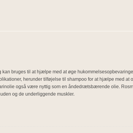
og kan bruges til at hjælpe med at øge hukommelsesopbevarin
ationer, herunder tilføjelse til shampoo for at hjælpe med at 
arinolie også være nyttig som en åndedrætsbærende olie. Rosma
 huden og de underliggende muskler.