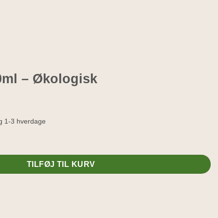
0ml – Økologisk
g 1-3 hverdage
 antal
TILFØJ TIL KURV