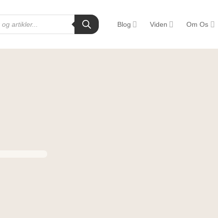
Blog
Viden
Om Os