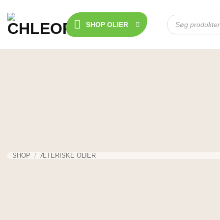
Fortsæt
til
Products
SHOP OLIER
search
indhold
SHOP
/
ÆTERISKE OLIER