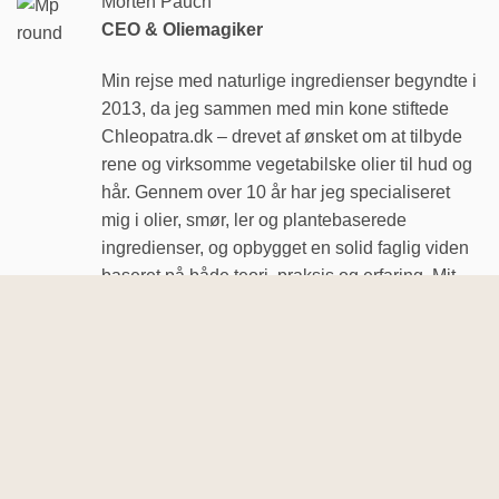
Morten Pauch
CEO & Oliemagiker
Min rejse med naturlige ingredienser begyndte i
2013, da jeg sammen med min kone stiftede
Chleopatra.dk – drevet af ønsket om at tilbyde
rene og virksomme vegetabilske olier til hud og
hår. Gennem over 10 år har jeg specialiseret
mig i olier, smør, ler og plantebaserede
ingredienser, og opbygget en solid faglig viden
baseret på både teori, praksis og erfaring. Mit
fokus er altid at dele gennemtestet og ærlig
viden, så du trygt kan vælge det bedste fra
naturen.
Lær mere om os og vores rejse til den naturlige
hud- og hårpleje her...