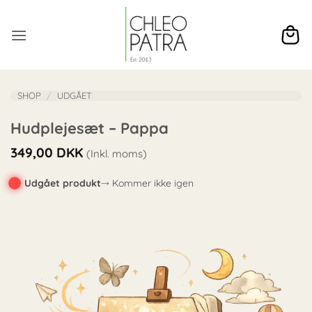
Fortsæt
til
indhold
SHOP
/
UDGÅET
Hudplejesæt – Pappa
349,00
DKK
(Inkl. moms)
Udgået produkt
⤑ Kommer ikke igen