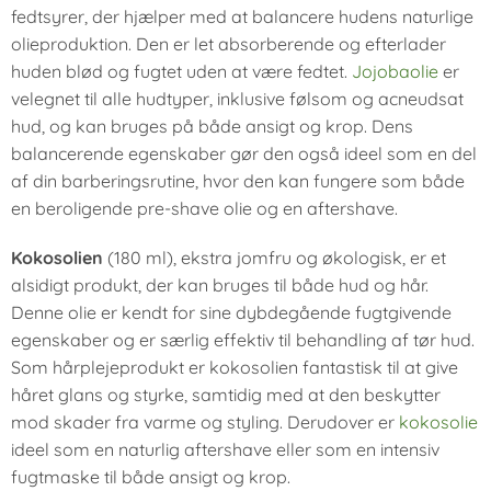
fedtsyrer, der hjælper med at balancere hudens naturlige
olieproduktion. Den er let absorberende og efterlader
huden blød og fugtet uden at være fedtet.
Jojobaolie
er
velegnet til alle hudtyper, inklusive følsom og acneudsat
hud, og kan bruges på både ansigt og krop. Dens
balancerende egenskaber gør den også ideel som en del
af din barberingsrutine, hvor den kan fungere som både
en beroligende pre-shave olie og en aftershave.
Kokosolien
(180 ml), ekstra jomfru og økologisk, er et
alsidigt produkt, der kan bruges til både hud og hår.
Denne olie er kendt for sine dybdegående fugtgivende
egenskaber og er særlig effektiv til behandling af tør hud.
Som hårplejeprodukt er kokosolien fantastisk til at give
håret glans og styrke, samtidig med at den beskytter
mod skader fra varme og styling. Derudover er
kokosolie
ideel som en naturlig aftershave eller som en intensiv
fugtmaske til både ansigt og krop.