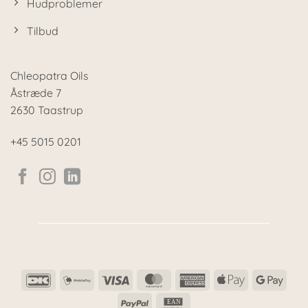
Hudproblemer
Tilbud
Chleopatra Oils
Åstræde 7
2630 Taastrup
+45 5015 0201
DanKort
MobilePay
Visa
MasterCard
American
Apple
Goog
Express
Pay
Pay
PayPal
EAN
EAN
FAKTURA