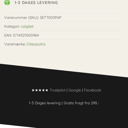
1-3 DAGES LEVERING
Varenummer (SKU):
SET7003PAP
Kategori:
Udgået
EAN: 5714321000964
Varemærke:
Chleopatra
★★★★★
Trustpilot
|
Google
|
Facebook
1-3 Dages levering |
Gratis fragt fra 299,-