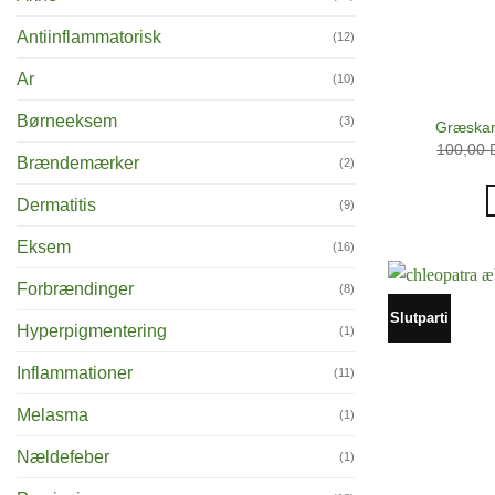
Antiinflammatorisk
(12)
Ar
(10)
Børneeksem
(3)
Græskar
100,00
Brændemærker
(2)
Dermatitis
(9)
Eksem
(16)
Forbrændinger
(8)
Slutparti
Hyperpigmentering
(1)
Inflammationer
(11)
Melasma
(1)
Nældefeber
(1)