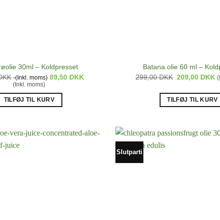
øolie 30ml – Koldpresset
Batana olie 60 ml – Kold
Den
D
DKK
89,50
DKK
299,00
DKK
209,00
DKK
(Inkl. moms)
(
oprindelige
a
(Inkl. moms)
pris
p
var:
e
TILFØJ TIL KURV
TILFØJ TIL KURV
299,00 DKK.
2
Slutparti