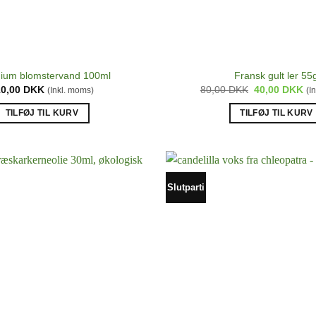
ium blomstervand 100ml
Fransk gult ler 55
Den
De
10,00
DKK
80,00
DKK
40,00
DKK
(Inkl. moms)
(I
oprindelige
akt
pris
pri
TILFØJ TIL KURV
TILFØJ TIL KURV
var:
er:
80,00 DKK.
40
Slutparti