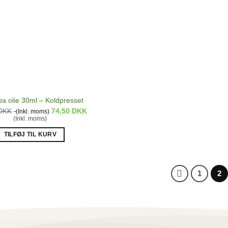
ba olie 30ml – Koldpresset
DKK
74,50
DKK
(Inkl. moms)
(Inkl. moms)
TILFØJ TIL KURV
1
2