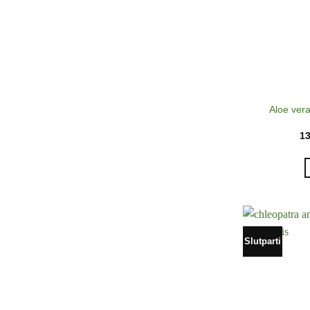
Aloe vera
1
Slutparti