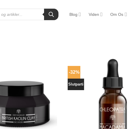
Blog
Viden
Om Os
-32%
Slutparti