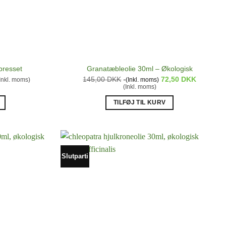
presset
Granatæbleolie 30ml – Økologisk
en
145,00
DKK
72,50
DKK
Inkl. moms)
(Inkl. moms)
ktuelle
(Inkl. moms)
ris
r:
TILFØJ TIL KURV
09,00 DKK.
Slutparti