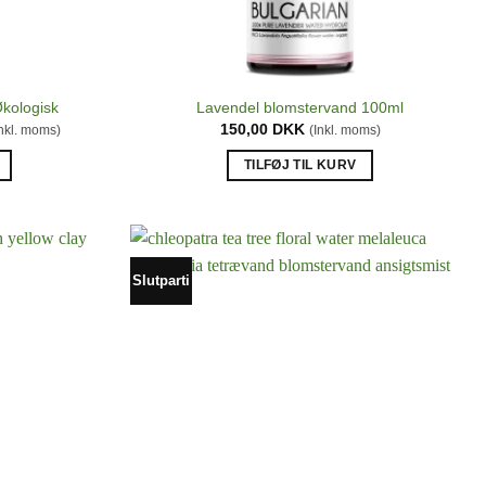
kologisk
Lavendel blomstervand 100ml
en
150,00
DKK
Inkl. moms)
(Inkl. moms)
tuelle
is
TILFØJ TIL KURV
:
,00 DKK.
Slutparti