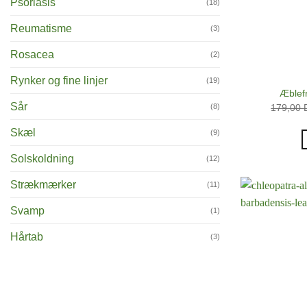
Psoriasis
(18)
Reumatisme
(3)
Rosacea
(2)
Rynker og fine linjer
(19)
Æblefr
Sår
(8)
179,00
Skæl
(9)
Solskoldning
(12)
Strækmærker
(11)
Svamp
(1)
Hårtab
(3)