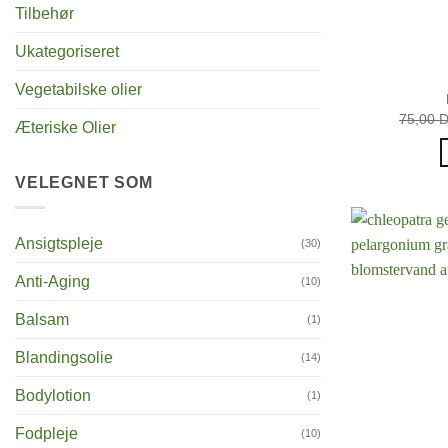
Tilbehør
Ukategoriseret
Vegetabilske olier
75,00
Æteriske Olier
VELEGNET SOM
Ansigtspleje
(30)
Anti-Aging
(10)
Balsam
(1)
Blandingsolie
(14)
Bodylotion
(1)
Fodpleje
(10)