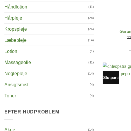
Håndlotion
(11)
Hårpleje
(28)
Kropspleje
(26)
Geran
1
Læbepleje
(14)
Lotion
(1)
Massageolie
(11)
Neglepleje
(14)
Slutparti
Ansigtsmist
(4)
Toner
(4)
EFTER HUDPROBLEM
Akne
(14)