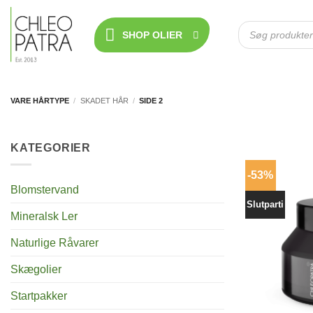
Fortsæt
til
Products
search
SHOP OLIER
indhold
VARE HÅRTYPE
/
SKADET HÅR
/
SIDE 2
KATEGORIER
-53%
Blomstervand
Slutparti
Mineralsk Ler
Naturlige Råvarer
Skægolier
Startpakker