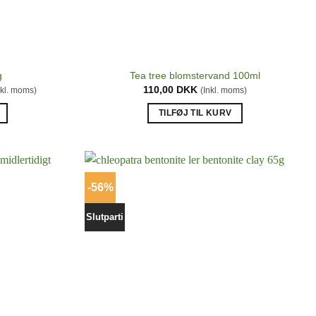
g
Tea tree blomstervand 100ml
n
110,00
DKK
nkl. moms)
(Inkl. moms)
uelle
s
TILFØJ TIL KURV
,00 DKK.
-56%
Slutparti