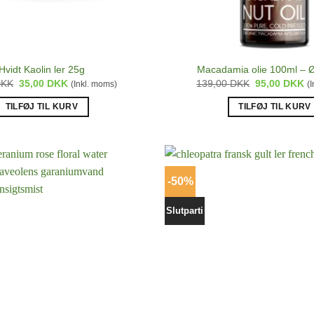
Hvidt Kaolin ler 25g
Macadamia olie 100ml – Ø
Den
Den
Den
D
DKK
35,00
DKK
139,00
DKK
95,00
DKK
(Inkl. moms)
(
oprindelige
aktuelle
oprindelige
ak
pris
pris
pris
pr
TILFØJ TIL KURV
TILFØJ TIL KURV
var:
er:
var:
er
75,00 DKK.
35,00 DKK.
139,00 DKK.
95
-50%
Slutparti