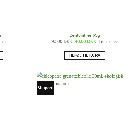
g
Bentonit ler 65g
Den
Den
90,00
DKK
40,00
DKK
oms)
(Inkl. moms)
oprindelige
aktuelle
pris
pris
var:
er:
TILFØJ TIL KURV
90,00 DKK.
40,00 DKK.
Slutparti