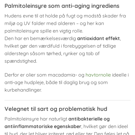
Palmitoleinsyre som anti-aging ingrediens
Hudens evne til at holde på fugt og modstå skader fra
miljø og UV falder med alderen – og her kan
palmitoleinsyre spille en vigtig rolle.
Den har en bemærkelsesværdig
antioxidant effekt
,
hvilket gør den værdifuld i forebyggelsen af tidlige
alderstegn såsom tørhed, rynker og tab af
spændstighed.
Derfor er olier som macadamia- og
havtornolie
ideelle i
anti-age hudpleje, både til daglig brug og som
kurbehandlinger.
Velegnet til sart og problematisk hud
Palmitoleinsyre har naturligt
antibakterielle og
antiinflammatoriske egenskaber
, hvilket gør den ideel
til hud, der let bliver irriteret, rød eller tør. Den føles let på