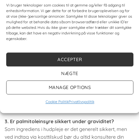
Hos
Chleopatra.dk
finder du både
macadamiaolie
og
Vi bruger teknologier som cookies til at gemme og/eller få adgang til
havtornkerneolie
i absolut højeste kvalitet – 100% rene,
enhedsinformation. Vi gør dette for at forbedre brugeroplevelsen og for
koldpressede og uden tilsætningsstoffer. Prøv det selv,
at vise (ikke-)personlige annoncer. Samtykke til disse teknologier giver os
mulighed for at behandle data såsom browseradfærd eller unikke ID’er
og mærk forskellen 🌿
på dette websted. Hvis du ikke giver samtykke eller trækker dit samtykke
tilbage, kan det have en negativ indvirkning på visse funktioner og
egenskaber.
5 Ofte Stillede Spørgsmål om Palmitoleinsyre
1. Er palmitoleinsyre godt til fedtet hud?
ACCEPTER
Ja – det kan faktisk hjælpe med at balancere hudens
egen talgproduktion og mindske irritation uden at
NÆGTE
tilstoppe porerne.
MANAGE OPTIONS
2. Kan jeg bruge palmitoleinsyre dagligt?
Absolut. Både macadamia- og havtornolie kan bruges
Cookie Politik
Privatlivspolitik
dagligt, enten alene eller som del af en hudplejerutine.
3. Er palmitoleinsyre sikkert under graviditet?
Som ingrediens i hudpleje er det generelt sikkert, men
ved indtag via kosttilskud bør du altid konsultere din