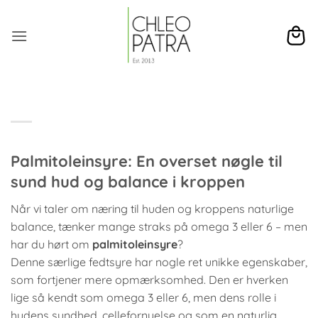
Fortsæt
til
indhold
Palmitoleinsyre: En overset nøgle til
sund hud og balance i kroppen
Når vi taler om næring til huden og kroppens naturlige
balance, tænker mange straks på omega 3 eller 6 – men
har du hørt om
palmitoleinsyre
?
Denne særlige fedtsyre har nogle ret unikke egenskaber,
som fortjener mere opmærksomhed. Den er hverken
lige så kendt som omega 3 eller 6, men dens rolle i
hudens sundhed, cellefornyelse og som en naturlig