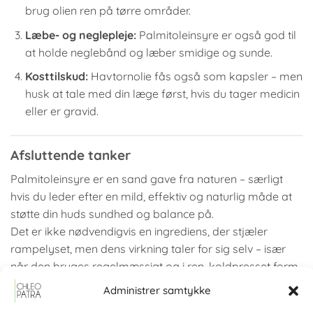
brug olien ren på tørre områder.
Læbe- og neglepleje:
Palmitoleinsyre er også god til
at holde neglebånd og læber smidige og sunde.
Kosttilskud:
Havtornolie fås også som kapsler – men
husk at tale med din læge først, hvis du tager medicin
eller er gravid.
Afsluttende tanker
Palmitoleinsyre er en sand gave fra naturen – særligt
hvis du leder efter en mild, effektiv og naturlig måde at
støtte din huds sundhed og balance på.
Det er ikke nødvendigvis en ingrediens, der stjæler
rampelyset, men dens virkning taler for sig selv – især
når den bruges regelmæssigt og i ren, koldpresset form
fra naturlige oliekilder.
Administrer samtykke