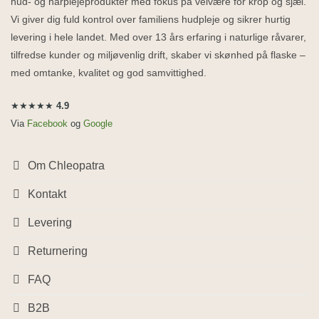
hud- og hårplejeprodukter med fokus på velvære for krop og sjæl.
Vi giver dig fuld kontrol over familiens hudpleje og sikrer hurtig
levering i hele landet. Med over 13 års erfaring i naturlige råvarer,
tilfredse kunder og miljøvenlig drift, skaber vi skønhed på flaske –
med omtanke, kvalitet og god samvittighed.
★★★★★
4.9
Via
Facebook
og
Google
Om Chleopatra
Kontakt
Levering
Returnering
FAQ
B2B