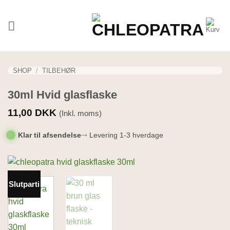
Fortsæt
til
indhold
SHOP
/
TILBEHØR
30ml Hvid glasflaske
11,00
DKK
(Inkl. moms)
Klar til afsendelse
⤑ Levering 1-3 hverdage
Slutparti