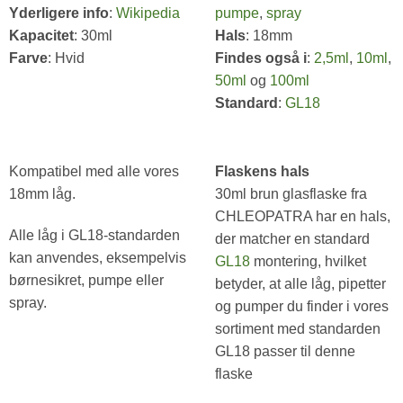
Yderligere info
:
Wikipedia
pumpe
,
spray
Kapacitet
: 30ml
Hals
: 18mm
Farve
: Hvid
Findes også i
:
2,5ml
,
10ml
,
50ml
og
100ml
Standard
:
GL18
Kompatibel med alle vores
Flaskens hals
18mm låg.
30ml brun glasflaske fra
CHLEOPATRA har en hals,
Alle låg i GL18-standarden
der matcher en standard
kan anvendes, eksempelvis
GL18
montering, hvilket
børnesikret, pumpe eller
betyder, at alle låg, pipetter
spray.
og pumper du finder i vores
sortiment med standarden
GL18 passer til denne
flaske