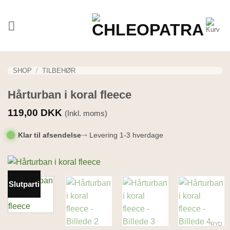
Fortsæt
til
indhold
SHOP
/
TILBEHØR
Hårturban i koral fleece
119,00
DKK
(Inkl. moms)
Klar til afsendelse
⤑ Levering 1-3 hverdage
Slutparti
RYD