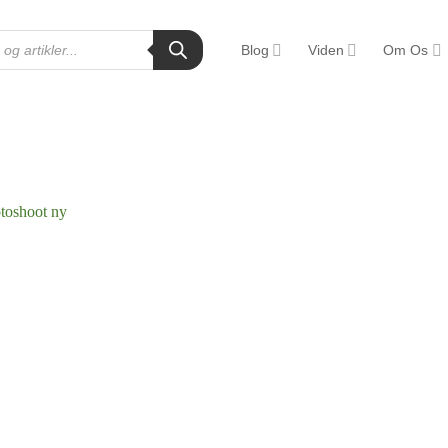
Blog
Viden
Om Os