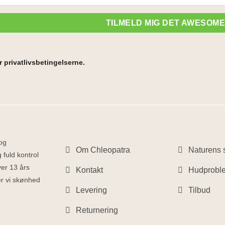
TILMELD MIG DET AWESOM
 privatlivsbetingelserne.
 og
Om Chleopatra
Naturens s
 fuld kontrol
ver 13 års
Kontakt
Hudprobl
ber vi skønhed
Levering
Tilbud
Returnering