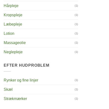
Hårpleje
(1)
Kropspleje
(1)
Læbepleje
(1)
Lotion
(1)
Massageolie
(1)
Neglepleje
(1)
EFTER HUDPROBLEM
Rynker og fine linjer
(1)
Skæl
(1)
Strækmærker
(1)