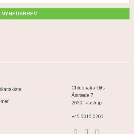
E NYHEDSBREV
Chleopatra Oils
kattekiste
Åstræde 7
emer
2630 Taastrup
+45 5015 0201