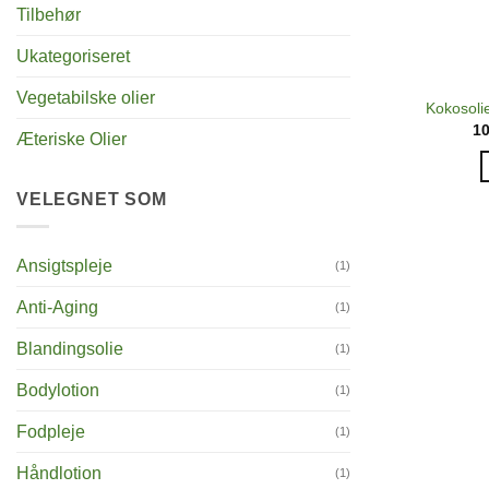
Tilbehør
Ukategoriseret
Vegetabilske olier
Kokosoli
1
Æteriske Olier
VELEGNET SOM
Ansigtspleje
(1)
Anti-Aging
(1)
Blandingsolie
(1)
Bodylotion
(1)
Fodpleje
(1)
Håndlotion
(1)