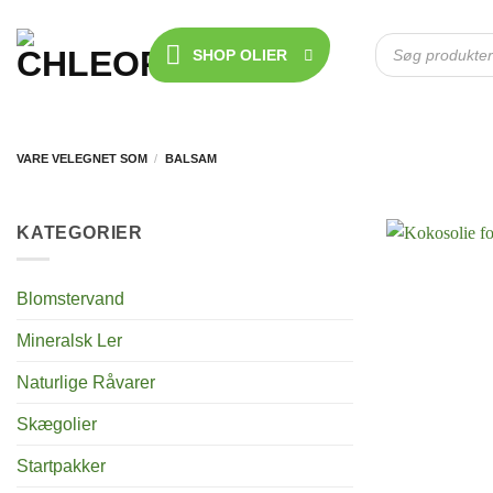
Fortsæt
til
Products
SHOP OLIER
search
indhold
VARE VELEGNET SOM
/
BALSAM
KATEGORIER
Blomstervand
Mineralsk Ler
Naturlige Råvarer
Skægolier
Startpakker