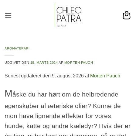
Fortsæt
til
indhold
AROMATERAPI
UDGIVET DEN
18. MARTS 2024
AF
MORTEN PAUCH
Senest opdateret den 9. august 2026 af
Morten Pauch
M
åske du har hørt om de helbredende
egenskaber af æteriske olier? Kunne de
mon have lignende effekter for vores
hunde, katte og andre kæledyr? Hvis der er
én ting, vi har lært om dyreejere, så er det,