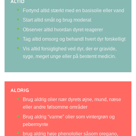
ALTID
Fortynd altid stærkt med en
basisolie
eller vand
Start altid småt og brug moderat
Observer altid hvordan dyret reagerer
Tag altid omsorg og behandl hvert dyr forskelligt
Vis altid forsigtighed ved dyr, der er gravide,
syge, meget unge eller på bestemt medicin.
ALDRIG
Brug aldrig olier nær dyrets øjne, mund, næse
eller andre følsomme områder
Brug aldrig “varme” olier som vintergrøn og
pebermynte
brug aldrig høje phenololier såsom oregano,