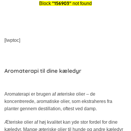
"156903"
Block
not found
[lwptoc]
Aromaterapi til dine kæledyr
Aromaterapi er brugen af æteriske olier – de
koncentrerede, aromatiske olier, som ekstraheres fra
planter gennem destillation, oftest ved damp.
Æteriske olier af høj kvalitet kan yde stor fordel for dine
kæledyr. Mange æteriske olier til hunde og andre kæledyr