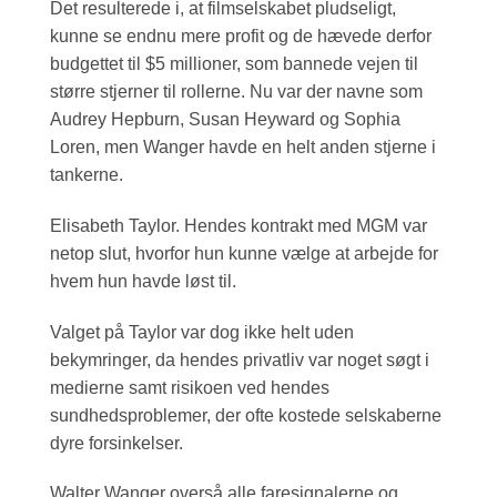
Det resulterede i, at filmselskabet pludseligt,
kunne se endnu mere profit og de hævede derfor
budgettet til $5 millioner, som bannede vejen til
større stjerner til rollerne. Nu var der navne som
Audrey Hepburn, Susan Heyward og Sophia
Loren, men Wanger havde en helt anden stjerne i
tankerne.
Elisabeth Taylor. Hendes kontrakt med MGM var
netop slut, hvorfor hun kunne vælge at arbejde for
hvem hun havde løst til.
Valget på Taylor var dog ikke helt uden
bekymringer, da hendes privatliv var noget søgt i
medierne samt risikoen ved hendes
sundhedsproblemer, der ofte kostede selskaberne
dyre forsinkelser.
Walter Wanger overså alle faresignalerne og