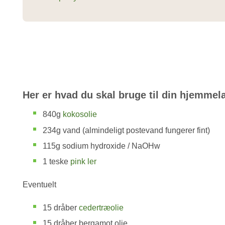
Her er hvad du skal bruge til din hjemme
840g
kokosolie
234g vand (almindeligt postevand fungerer fint)
115g sodium hydroxide / NaOHw
1 teske
pink ler
Eventuelt
15 dråber
cedertræolie
15 dråber bergamot olie