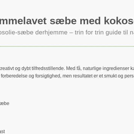
mmelavet sæbe med kokos
osolie-sæbe derhjemme – trin for trin guide ti
reativt og dybt tilfredsstillende. Med få, naturlige ingrediense
forberedelse og forsigtighed, men resultatet er et smukt og perso
 sæbe
ast