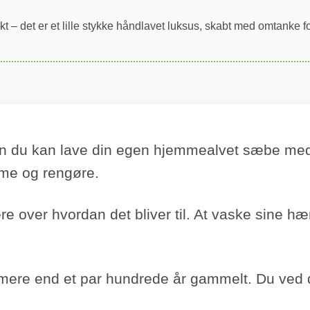
 – det er et lille stykke håndlavet luksus, skabt med omtanke f
n du kan lave din egen hjemmealvet sæbe med k
mme og rengøre.
ere over hvordan det bliver til. At vaske sine 
mere end et par hundrede år gammelt. Du ved d
.