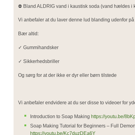
⛔ Bland ALDRIG vand i kaustisk soda (vand hældes i k
Vi anbefaler at du laver denne lud blanding udenfor på e
Bær altid:
✓ Gummihandsker
✓ Sikkerhedsbriller
Og sørg for at der ikke er dyr eller børn tilstede
Vi anbefaler endvidere at du ser disse to videoer for y
Introduction to Soap Making
https://youtu.be/8
Soap Making Tutorial for Beginners – Full Demo
https://youtu.be/Kc7duzDEa6Y