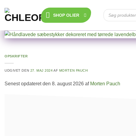
Fortsæt
til
Products
search
SHOP OLIER
indhold
OPSKRIFTER
UDGIVET DEN
27. MAJ 2024
AF
MORTEN PAUCH
Senest opdateret den 8. august 2026 af
Morten Pauch