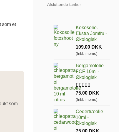
Afsluttende tanker
 som et
Kokosolie.
Ekstra Jomfru -
Økologisk
109,00
DKK
(Inkl. moms)
Bergamotolie
FCF 10ml -
Økologisk
Bedømt som
1
75,00
DKK
5.00
ud af 5
(Inkl. moms)
baseret på
dukt som
kundebedømmelse
Cedertræolie
10ml -
Økologisk
75,00
DKK