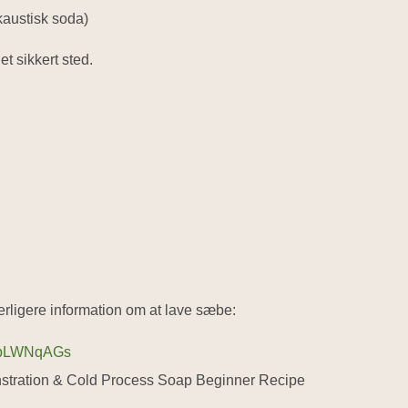
austisk soda)
t sikkert sted.
derligere information om at lave sæbe:
bKpLWNqAGs
nstration & Cold Process Soap Beginner Recipe