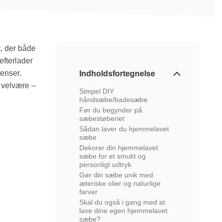
t, der både
efterlader
ienser.
Indholdsfortegnelse
e velvære –
Simpel DIY
håndsæbe/badesæbe
Før du begynder på
sæbestøberiet
Sådan laver du hjemmelavet
sæbe
Dekorer din hjemmelavet
sæbe for et smukt og
personligt udtryk
Gør din sæbe unik med
æteriske olier og naturlige
farver
Skal du også i gang med at
lave dine egen hjemmelavet
sæbe?