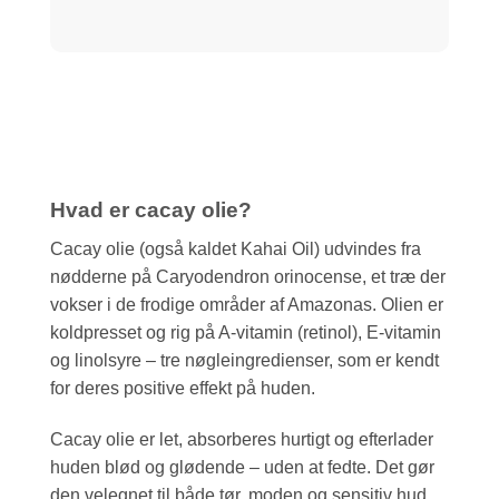
Hvad er cacay olie?
Cacay olie (også kaldet Kahai Oil) udvindes fra
nødderne på Caryodendron orinocense, et træ der
vokser i de frodige områder af Amazonas. Olien er
koldpresset og rig på A-vitamin (retinol), E-vitamin
og linolsyre – tre nøgleingredienser, som er kendt
for deres positive effekt på huden.
Cacay olie er let, absorberes hurtigt og efterlader
huden blød og glødende – uden at fedte. Det gør
den velegnet til både tør, moden og sensitiv hud.