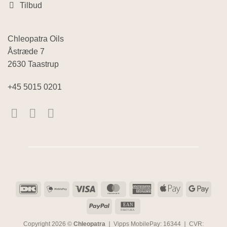
Tilbud
Chleopatra Oils
Åstræde 7
2630 Taastrup
+45 5015 0201
DanKort
MobilePay
Visa
MasterCard
American
Apple
Goog
Express
Pay
Pay
PayPal
EAN
EAN
FAKTURA
Copyright 2026 ©
Chleopatra
❘ Vipps MobilePay: 16344 ❘ CVR: