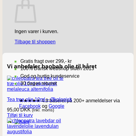
Ingen varer i kurven.
Tilbage til shoppen
Gratis fragt over 299,- kr
Vi anbefaler baobab olie til håret
100% Dansk webshop siden 2013
God og hurtig kundeservice
30 dages returret
Tea tree olie 10ml – Økologisk
★★★★★ 4.9 baseret på 200+ anmeldelser via
Facebook
og
Google
95,00
DKK
(Inkl. moms)
Tilføj til kurv