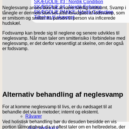
SKÆGOLIE #3 : Nordik Condition
SKÆGOLIE #4 : Nordik Enhance
Neglesvamp anses ikke for at være særlig smitsomt. Svamp i
SKÆGOLIE PAKKE: Nordik Collection
tånegle er derimod stort set altid forudgået af fodsvamp, som
Tilbehør til skægget
er smitsom og smitter fra person til person via inficerede
hudskæl.
Fodsvamp kan brede sig til neglene og senere udvikles til
neglesvamp. Når man taler om smitterisiko i forbindelse med
neglesvamp, er det derfor væsentligt at skelne, om der også
er fodsvamp.
Alternativ behandling af neglesvamp
For at komme neglesvamp til livs, er du nødsaget til at
behandle det via to metoder; internt og eksternt.
Råvarer
Ved holistisk behandling bør du desuden besidde en vis
portion tålmodighed, da vi oftest taler om en helbredelse, der
Aloe vera juice