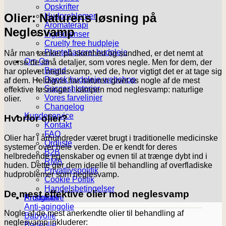
Opskrifter
Olier: Naturens løsning på
Hudproblemer
Aromaterapi
Neglesvamp
Ingredienser
Cruelty free hudpleje
Plantebaseret hudpleje
Når man tænker på skønhed og sundhed, er det nemt at
Om Os
overse de små detaljer, som vores negle. Men for dem, der
Brand
har oplevet neglesvamp, ved de, hvor vigtigt det er at tage sig
Dansk hudpleje webshop
af dem. Heldigvis har naturen givet os nogle af de mest
Succeshistorier
effektive løsninger i kampen mod neglesvamp: naturlige
Vores farvelinjer
olier.
Changelog
Kundeservice
Hvorfor olier?
Kontakt
FAQ
Olier har i århundreder været brugt i traditionelle medicinske
Ordliste
systemer over hele verden. De er kendt for deres
B2B
helbredende egenskaber og evnen til at trænge dybt ind i
RMA
huden. Dette gør dem ideelle til behandling af overfladiske
Privatlivspolitik
hudproblemer som neglesvamp.
Cookie Politik
Handelsbetingelser
De mest effektive olier mod neglesvamp
Produkter
Ansigtsolie
Anti-agingolie
Nogle af de mest anerkendte olier til behandling af
Babyolie
neglesvamp inkluderer:
Badeolie