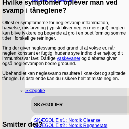
Tea tree blomstervand
Hvilke symptomer oplever man ved
svamp i tåneglene?
Oftest er symptomerne for neglesvamp inflammation,
hævelse, misfarvning (typisk bliver neglen mere gul), neglen
kan blive tykkere og begynde at gro i en buet form og somme
tider i forskellige retninger.
Ting der giver neglesvamp god grund til at vokse er, når
neglen konstant er fugtig, hudens syre indhold er højt og dit
immunforsvar lavt. Dårlige
vaskevaner
og diabetes giver
også neglesvampen bedre grobund.
Ubehandlet kan neglesvamp resultere i knækket og splittede
tånegle. I sidste ende kan du risikere helt at miste neglen.
Skægolie
SKÆGOLIER
SKÆGOLIE #1 : Nordik Cleanse
Smitter det?
SKÆGOLIE #2 : Nordik Regenerate