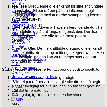
Hårolie
Tea Tree Olie:
Denne olie er kendt for sine antifungale
Kropsolie
egenskaber. Et par dråber på den inficerede negl
Massageolie
dagligt kan hjælpe med at dræbe svampen og fremme
Negleolie
sund neglevækst.
Skægolie
Vegetabilske olier
Lavendelolie:
Udover at have en beroligende duft, har
Æteriske olier
lavendelolie også antifungale egenskaber. Den kan
Blomstervand
blandes med tea tree olie for en mere potent
Mineralsk ler
behandling.
Råvarer
Tilbehør
Oregano Olie:
Denne kraftfulde oregano olie er kendt
Startpakker
for sine antibakterielle og antifungale egenskaber. Men
Bæreolie
vær forsigtig, da den kan være meget stærk og bør
Naturens skattekiste
fortyndes før brug.
Olier
Naturlige olier
Sådan bruger du olierne
For at opnå de bedste resultater:
Økologiske olier
Prøv vores produktguide
Rens det inficerede område grundigt.
Påfør et par dråber af den valgte olie direkte på neglen.
Massér forsigtigt for at sikre, at olien trænger godt ind.
Tilbud
Lad det tørre naturligt.
Gentag dagligt, indtil infektionen forsvinder.
Kurv