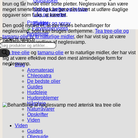
Glasflasker
brun og får hvide eller sorte pletter. Neglesvamp kan være
Krukker, bøtter og hylstre
meget smertefuldt og kan gøre det svært at udføre daglige
Låg og pipetter
opgaver som f.eks. at køre bil.
Produkter
Pumper og spray
Den gode nyhed er, at der findes behandlinger for
Vores
neglesvamp, som kan bruges derhjemme.
Tea tree-olie og
farvelinjer
tamanu-olie er to naturlige midler
, der har vist sig at være
Products search
effektive til behandling af neglesvamp.
Tea tree-olie
og
tamanu-olie
er to naturlige midler, der har vist
sig at være effektive mod den mest almindelige form for
neglesvamp.
Blog
Aromaterapi
Chleopatra
De bedste olier
Guides
Hudpleje
Hudproblemer
Hårpleje
Naturråvarer
Opskrifter
Viden
Viden
Guides
Olieguide