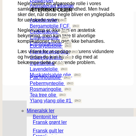
Duftlamper
Negle spiller en afgørende rolle i vores
Aromaterapi tilbehør
samlede udseende og sundhed. Men hvad
ÆTERISKE OLIER
sker der, når disse negle bliver en yngleplads
for uønskede svampe?
Appelsinolie
Bergamotolie FCF
Neglesvamp er ikke kun en æstetisk
Cedertræolie
bekymring, men kan føre til alvorlige
Citronelleolie
komplikationer, hvis den ikke behandles.
Citrongræsolie
Eucalyptusolie
Læs videre for at opdage naturens vidundere
Frankincense olie
og hvordan de kan hjælpe dig med at
Grapefrugt olie
bekæmpe dette generende problem.
Ingefærolie
Lavendelolie
Muskatelsalvie olie
Patchhouliolie
Pebermynteolie
Rosmaringolie
Tea tree olie
Ylang ylang olie #1
Mineralsk ler
Bentonit ler
Fransk grønt ler
Fransk gult ler