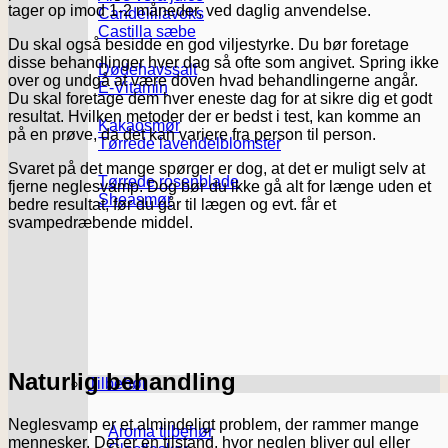
tager op imod 1-2 måneder, ved daglig anvendelse.
Candelillavoks
Castilla sæbe
Du skal også besidde en god viljestyrke. Du bør foretage
disse behandlinger hver dag så ofte som angivet. Spring ikke
Dødehavssalt
over og undgå at være doven hvad behandlingerne angår.
E-Vitamin
Du skal foretage dem hver eneste dag for at sikre dig et godt
resultat. Hvilken metoder der er bedst i test, kan komme an
Kakaosmør
på en prøve, da det kan variere fra person til person.
Tørrede lavendelblomster
Svaret på det mange spørger er dog, at det er muligt selv at
Tørrede rosenblade
fjerne neglesvamp. Dog bør du ikke gå alt for længe uden et
Sheasmør
bedre resultat, før du går til lægen og evt. får et
svampedræbende middel.
Naturlig behandling
Tilbehør
Neglesvamp er et almindeligt problem, der rammer mange
Aroma tilbehør
mennesker. Det er en tilstand, hvor neglen bliver gul eller