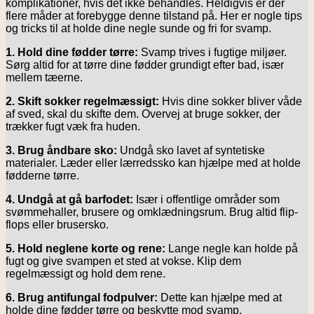
komplikationer, hvis det ikke behandles. Heldigvis er der
flere måder at forebygge denne tilstand på. Her er nogle tips
og tricks til at holde dine negle sunde og fri for svamp.
1. Hold dine fødder tørre:
Svamp trives i fugtige miljøer.
Sørg altid for at tørre dine fødder grundigt efter bad, især
mellem tæerne.
2. Skift sokker regelmæssigt:
Hvis dine sokker bliver våde
af sved, skal du skifte dem. Overvej at bruge sokker, der
trækker fugt væk fra huden.
3. Brug åndbare sko:
Undgå sko lavet af syntetiske
materialer. Læder eller lærredssko kan hjælpe med at holde
fødderne tørre.
4. Undgå at gå barfodet:
Især i offentlige områder som
svømmehaller, brusere og omklædningsrum. Brug altid flip-
flops eller brusersko.
5. Hold neglene korte og rene:
Lange negle kan holde på
fugt og give svampen et sted at vokse. Klip dem
regelmæssigt og hold dem rene.
6. Brug antifungal fodpulver:
Dette kan hjælpe med at
holde dine fødder tørre og beskytte mod svamp.