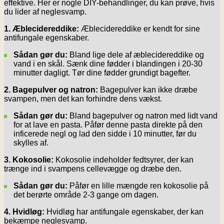
effektive. Her er nogle DIY-behandlinger, du kan prøve, hvis
du lider af neglesvamp.
1. Æblecidereddike:
Æblecidereddike er kendt for sine
antifungale egenskaber.
Sådan gør du:
Bland lige dele af æblecidereddike og
vand i en skål. Sænk dine fødder i blandingen i 20-30
minutter dagligt. Tør dine fødder grundigt bagefter.
2. Bagepulver og natron:
Bagepulver kan ikke dræbe
svampen, men det kan forhindre dens vækst.
Sådan gør du:
Bland bagepulver og natron med lidt vand
for at lave en pasta. Påfør denne pasta direkte på den
inficerede negl og lad den sidde i 10 minutter, før du
skylles af.
3. Kokosolie:
Kokosolie indeholder fedtsyrer, der kan
trænge ind i svampens cellevægge og dræbe den.
Sådan gør du:
Påfør en lille mængde ren kokosolie på
det berørte område 2-3 gange om dagen.
4. Hvidløg:
Hvidløg har antifungale egenskaber, der kan
bekæmpe neglesvamp.