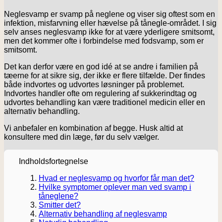
Neglesvamp er svamp på neglene og viser sig oftest som en
infektion, misfarvning eller hævelse på tånegle-området. I sig
selv anses neglesvamp ikke for at være yderligere smitsomt,
men det kommer ofte i forbindelse med fodsvamp, som er
smitsomt.
Det kan derfor være en god idé at se andre i familien på
tæerne for at sikre sig, der ikke er flere tilfælde. Der findes
både indvortes og udvortes løsninger på problemet.
Indvortes handler ofte om regulering af sukkerindtag og
udvortes behandling kan være traditionel medicin eller en
alternativ behandling.
Vi anbefaler en kombination af begge. Husk altid at
konsultere med din læge, før du selv vælger.
Indholdsfortegnelse
Hvad er neglesvamp og hvorfor får man det?
Hvilke symptomer oplever man ved svamp i
tåneglene?
Smitter det?
Alternativ behandling af neglesvamp