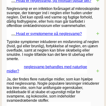
Hvad er neglesvamp, og hvordan opstår det?
Neglesvamp er en infektion forårsaget af mikroskopiske
svampe, der trænger ind i neglen eller huden under
neglen. Det kan opstå ved varme og fugtige forhold,
dårlig fodhygiejne, eller hvis man går barfodet i
offentlige omklædningsrum eller svømmehaller.
Hvad er symptomerne på neglesvamp?
Typiske symptomer inkluderer en misfarvning af neglen
(hvid, gul eller brunlig), fortykkelse af neglen, en ujævn
overflade, samt at neglen kan blive skrøbelig eller
smuldre. I nogle tilfælde kan det føre til ubehag eller
smerte.
Kan neglesvamp behandles med naturlige
midler?
Ja, der findes flere naturlige midler, som kan hjælpe
mod neglesvamp. Nogle populære løsninger inkluderer
tea tree-olie, som har antifungale egenskaber,
eddikebade til at skabe et ugunstigt miljø for
svampene, og kokosolie, som indeholder
svampedræbende stoffer.