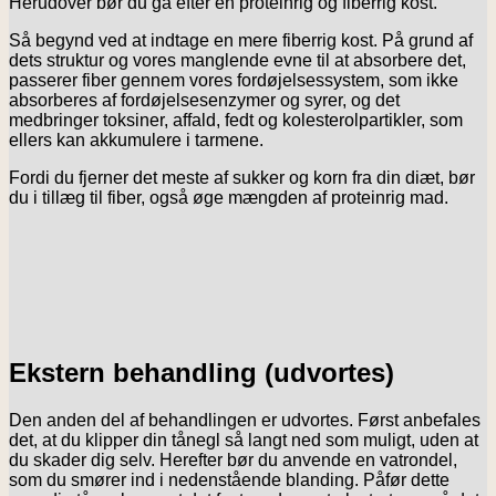
Herudover bør du gå efter en proteinrig og fiberrig kost.
Så begynd ved at indtage en mere fiberrig kost. På grund af
dets struktur og vores manglende evne til at absorbere det,
passerer fiber gennem vores fordøjelsessystem, som ikke
absorberes af fordøjelsesenzymer og syrer, og det
medbringer toksiner, affald, fedt og kolesterolpartikler, som
ellers kan akkumulere i tarmene.
Fordi du fjerner det meste af sukker og korn fra din diæt, bør
du i tillæg til fiber, også øge mængden af proteinrig mad.
Ekstern behandling (udvortes)
Den anden del af behandlingen er udvortes. Først anbefales
det, at du klipper din tånegl så langt ned som muligt, uden at
du skader dig selv. Herefter bør du anvende en vatrondel,
som du smører ind i nedenstående blanding. Påfør dette