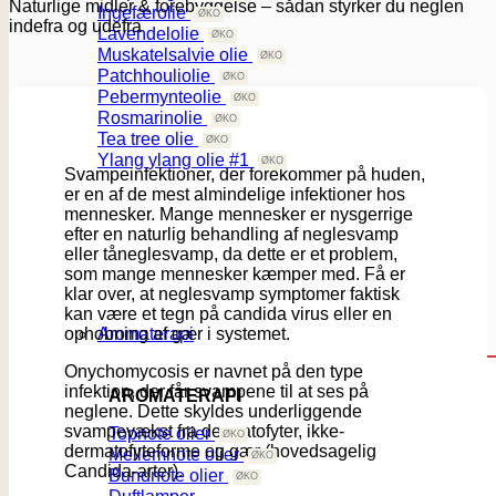
Naturlige midler & forebyggelse – sådan styrker du neglen
Ingefærolie
indefra og udefra
Lavendelolie
Muskatelsalvie olie
Patchhouliolie
Pebermynteolie
Rosmarinolie
Tea tree olie
Ylang ylang olie #1
Svampeinfektioner, der forekommer på huden,
er en af de mest almindelige infektioner hos
mennesker. Mange mennesker er nysgerrige
efter en naturlig behandling af neglesvamp
eller tåneglesvamp, da dette er et problem,
som mange mennesker kæmper med. Få er
klar over, at neglesvamp symptomer faktisk
kan være et tegn på candida virus eller en
ophobning af gær i systemet.
Aromaterapi
Onychomycosis er navnet på den type
infektion, der får svampene til at ses på
AROMATERAPI
neglene. Dette skyldes underliggende
svampevækst fra dermatofyter, ikke-
Topnote olier
dermatofyteforme og gær (hovedsagelig
Mellemnote olier
Candida-arter).
Bundnote olier