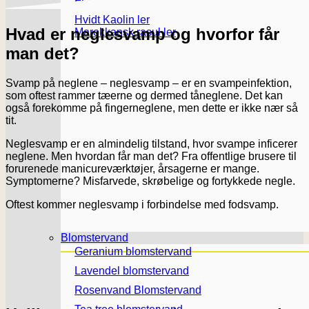
Fransk pink ler
Hvidt Kaolin ler
Hvad er neglesvamp og hvorfor får
Marokkansk rasul ler
man det?
Svamp på neglene – neglesvamp – er en svampeinfektion,
som oftest rammer tæerne og dermed tåneglene. Det kan
også forekomme på fingerneglene, men dette er ikke nær så
tit.
Neglesvamp er en almindelig tilstand, hvor svampe inficerer
neglene. Men hvordan får man det? Fra offentlige brusere til
forurenede manicureværktøjer, årsagerne er mange.
Symptomerne? Misfarvede, skrøbelige og fortykkede negle.
Oftest kommer neglesvamp i forbindelse med fodsvamp.
Blomstervand
Geranium blomstervand
Lavendel blomstervand
Rosenvand Blomstervand