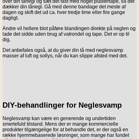
over din tånegl og sæt det fast med noget plastertape, så det
dækker din tånegl. Gå med denne bandage det meste af
dagen og skift det ud ca. hver tredje time eller fire gange
dagligt.
Andre vil hellere blot påføre blandingen direkte på neglen og
lade det sidde uden brug af vatrondel og tape. Det er op til
dig.
Det anbefales også, at du giver din tå med neglesvamp
masser af luft og sollys, når du kan slippe afsted med det.
DIY-behandlinger for Neglesvamp
Neglesvamp kan være en generende og undertiden
smertefuld tilstand. Mens der er mange kommercielle
produkter tilgængelige for at behandle det, er der også en
række hjemmebaserede løsninger, som mange har fundet