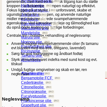
Hindbærkerneolie
generende, men med en holistisk tilgang kan du støtte
Hjulkroneolie
kroppen i at bekæmpe svampen naturligt og effektivt.
Fokus ligger på at styrke immunforsvaret, skabe et
Hybenkerneolie
ugunstigt miljø for svampen, og anvende naturlige
Jojobaolie
midler med dokumenterede svampehæmmende
Kokosolie
egenskaber. Ved konsekvent pleje og tålmodighed kan
Kæmpenatlysolie
du opnå både lindring og synlige forbedringer.
Macadamia olie
Mandelolie
Centrale trin i holistisk behandling af neglesvamp:
Marula olie
Moringa olie
Anvend dagligt svampehæmmende olier (fx tamanu
Passionsfrugt olie
evt blandet med tea tree, oregano, lavendel)
Ricinusolie
Sørg for god fodhygiejne og åndbart fodtøj
Tamanu olie
Styrk immunforsvaret indefra med sund kost og evt.
Æblefrøolie
tilskud
Undgå fugtige omgivelser og skab en tør, ren
Æteriske olier
Appelsinolie
neglezone
Bergamotolie FCF
Cedertræolie
Citronelleolie
Citrongræsolie
Eucalyptusolie
Neglesvamp
Frankincense olie
Grapefrugt olie