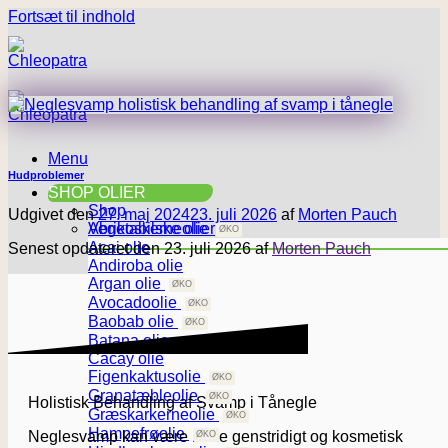
Fortsæt til indhold
Menu
Hudproblemer
SHOP OLIER
Shop
Udgivet den
27. maj 2024
23. juli 2026
af
Morten Pauch
Vegetabilske olier
Abrikoskerneolie
Acai olie
Senest opdateret den 23. juli 2026 af
Morten Pauch
Andiroba olie
Argan olie
Avocadoolie
Baobab olie
Batana olie
Cacay olie
Figenkaktusolie
Granatæbleolie
Holistisk Behandling af Svamp i Tånegle
Græskarkerneolie
Hampefrøolie
Neglesvamp kan være både genstridigt og kosmetisk