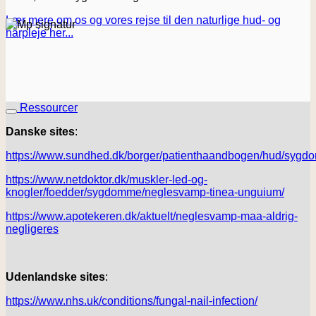
Lær mere om os og vores rejse til den naturlige hud- og
hårpleje her...
Ressourcer
Danske sites
:
https://www.sundhed.dk/borger/patienthaandbogen/hud/sygd
https://www.netdoktor.dk/muskler-led-og-
knogler/foedder/sygdomme/neglesvamp-tinea-unguium/
https://www.apotekeren.dk/aktuelt/neglesvamp-maa-aldrig-
negligeres
Udenlandske sites
:
https://www.nhs.uk/conditions/fungal-nail-infection/