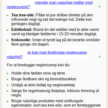
Hvordan anvender man naturlige midler mod
neglesvamp?
Tea tree-olie:
Påfør et par dråber direkte på den
inficerede negl og lad det trænge ind. Dette kan
gentages dagligt.
Eddikebad:
Bland én del eddike med to dele varmt
vand og blødgør fødderne i 15-20 minutter dagligt.
Kokosolie:
Smør et tyndt lag på de berørte områder
flere gange om dagen.
Hvordan kan man forebygge neglesvamp
naturligt?
For at forebygge neglesvamp kan du:
Holde dine fødder rene og tørre.
Bruge åndbare sko og bomuldssokker.
Undgå at dele fodtøj og negleværktøj.
Sørge for regelmæssig fodpleje, inklusiv trimning af
negle.
Bruge naturlige produkter med antifungale
egenskaber, som tea tree-olie, som en forebyggende