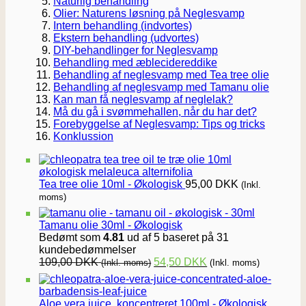
Naturlig behandling
Olier: Naturens løsning på Neglesvamp
Intern behandling (indvortes)
Ekstern behandling (udvortes)
DIY-behandlinger for Neglesvamp
Behandling med æblecidereddike
Behandling af neglesvamp med Tea tree olie
Behandling af neglesvamp med Tamanu olie
Kan man få neglesvamp af neglelak?
Må du gå i svømmehallen, når du har det?
Forebyggelse af Neglesvamp: Tips og tricks
Konklussion
Tea tree olie 10ml - Økologisk
95,00
DKK
(Inkl.
moms)
Tamanu olie 30ml - Økologisk
Bedømt som
4.81
ud af 5 baseret på
31
kundebedømmelser
109,00
DKK
54,50
DKK
(Inkl. moms)
(Inkl. moms)
Aloe vera juice, koncentreret 100ml - Økologisk