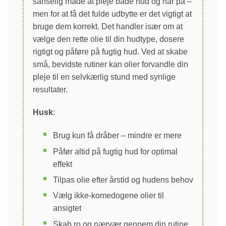
sanselig måde at pleje både hud og hår på –
men for at få det fulde udbytte er det vigtigt at
bruge dem korrekt. Det handler især om at
vælge den rette olie til din hudtype, dosere
rigtigt og påføre på fugtig hud. Ved at skabe
små, bevidste rutiner kan olier forvandle din
pleje til en selvkærlig stund med synlige
resultater.
Husk
:
Brug kun få dråber – mindre er mere
Påfør altid på fugtig hud for optimal
effekt
Tilpas olie efter årstid og hudens behov
Vælg ikke-komedogene olier til
ansigtet
Skab ro og nærvær gennem din rutine