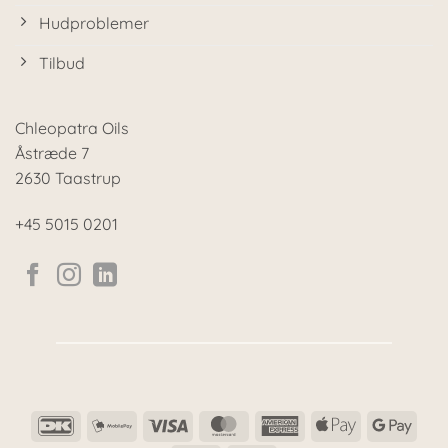
Hudproblemer
Tilbud
Chleopatra Oils
Åstræde 7
2630 Taastrup
+45 5015 0201
DanKort
MobilePay
Visa
MasterCard
American
Apple
Goog
Express
Pay
Pay