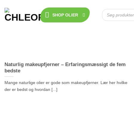
Fortsæt
til
Products
search
SHOP OLIER
indhold
Naturlig makeupfjerner – Erfaringsmæssigt de fem
bedste
Mange naturlige olier er gode som makeupfjerner. Lær her hvilke
der er bedst og hvordan [...]