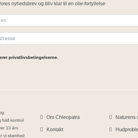
ores nyhedsbrev og bliv klar til en olie-fortyllelse
rer privatlivsbetingelserne.
 og
Om Chleopatra
Naturens s
 fuld kontrol
ver 13 års
Kontakt
Hudprobl
ber vi skønhed