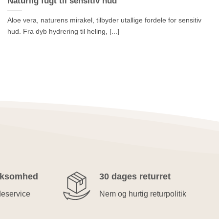
Naturlig fugt til sensitiv hud
Aloe vera, naturens mirakel, tilbyder utallige fordele for sensitiv
hud. Fra dyb hydrering til heling, [...]
rksomhed
30 dages returret
deservice
Nem og hurtig returpolitik