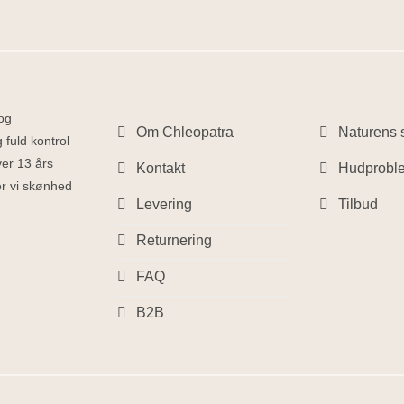
 og
Om Chleopatra
Naturens s
 fuld kontrol
ver 13 års
Kontakt
Hudprobl
ber vi skønhed
Levering
Tilbud
Returnering
FAQ
B2B