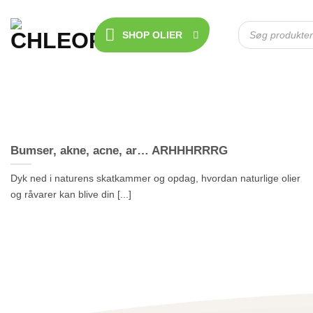
Fortsæt
til
Products
search
SHOP OLIER
indhold
Bumser, akne, acne, ar… ARHHHRRRG
Dyk ned i naturens skatkammer og opdag, hvordan naturlige olier
og råvarer kan blive din [...]