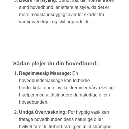
Bedre Hårstyling:
Sundt hår, der vokser fra en
sund hovedbund, er lettere at style, da det er
mere modstandsdygtigt over for skader fra
varmeværktøjer og stylingprodukter.
Sådan plejer du din hovedbund:
Regelmæssig Massage:
En
hovedbundsmassage kan forbedre
blodcirkulationen, hvilket fremmer hårvækst og
hjælper med at distribuere de naturlige olier i
hovedbunden.
Undgå Overvaskning:
For hyppig vask kan
fratage hovedbunden dens naturlige olier,
hvilket fører til tørhed. Vælg en mild shampoo