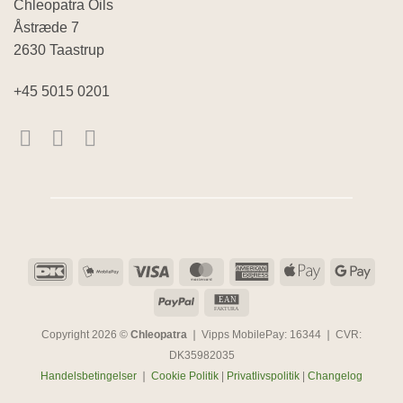
Chleopatra Oils
Åstræde 7
2630 Taastrup
+45 5015 0201
DanKort
MobilePay
Visa
MasterCard
American
Apple
Goog
Express
Pay
Pay
PayPal
EAN
EAN
FAKTURA
Copyright 2026 ©
Chleopatra
❘ Vipps MobilePay: 16344 ❘ CVR:
DK35982035
Handelsbetingelser
❘
Cookie Politik
|
Privatlivspolitik
|
Changelog