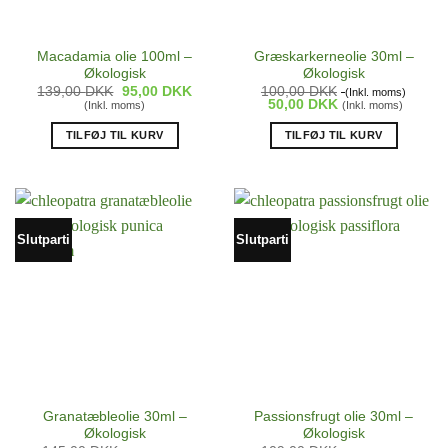
Macadamia olie 100ml –
Græskarkerneolie 30ml –
Økologisk
Økologisk
Den
Den
139,00
DKK
95,00
DKK
100,00
DKK
(Inkl. moms)
oprindelige
aktuelle
50,00
DKK
(Inkl. moms)
(Inkl. moms)
pris
pris
var:
er:
TILFØJ TIL KURV
TILFØJ TIL KURV
139,00 DKK.
95,00 DKK.
Slutparti
Slutparti
Granatæbleolie 30ml –
Passionsfrugt olie 30ml –
Økologisk
Økologisk