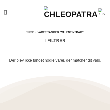
Fortsæt
til
indhold
SHOP
/
VARER TAGGED “VALENTINSDAG”
FILTRER
Der blev ikke fundet nogle varer, der matcher dit valg.