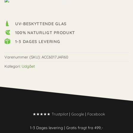
UV-BESKYTTENDE GLAS
100% NATURLIGT PRODUKT
1-3 DAGES LEVERING
Varenummer (SKU):
ACC6017JAR60
Kategori:
Udgået
★★★★★
Trustpilot
|
Google
|
Facebook
1-3 Dages levering |
Gratis fragt fra 499,-