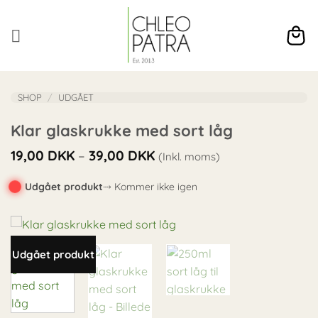
Fortsæt
til
indhold
SHOP
/
UDGÅET
Klar glaskrukke med sort låg
Prisinterval:
19,00
DKK
–
39,00
DKK
(Inkl. moms)
19,00 DKK
til
Udgået produkt
⤑ Kommer ikke igen
39,00 DKK
Udgået produkt