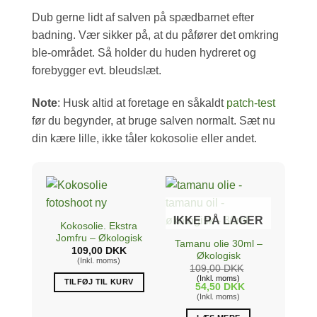
Dub gerne lidt af salven på spædbarnet efter
badning. Vær sikker på, at du påfører det omkring
ble-området. Så holder du huden hydreret og
forebygger evt. bleudslæt.
Note
: Husk altid at foretage en såkaldt
patch-test
før du begynder, at bruge salven normalt. Sæt nu
din kære lille, ikke tåler kokosolie eller andet.
IKKE PÅ LAGER
Kokosolie. Ekstra
Jomfru – Økologisk
Tamanu olie 30ml –
109,00
DKK
Økologisk
(Inkl. moms)
109,00
DKK
(Inkl. moms)
TILFØJ TIL KURV
54,50
DKK
(Inkl. moms)