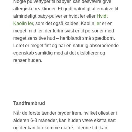
Nogle pulvertyper til babyer, kan desværre give
allergiske reaktioner. Et godt naturligt alternative til
almindeligt baby-pulver er hvidt ler eller
Hvidt
Kaolin ler
, som det også kaldes. Kaolin
ler
er en
meget mild ler, der fortrinsvist er til personer med
meget sensitive hud – heriblandt små spædbørn.
Leret er meget fint og har en naturlig absorberende
egenskab samtidig med at det eksfolierer og
renser huden.
Tandfrembrud
Når de første tænder bryder frem, hvilket oftest er i
alderen 6-8 måneder, kan huden være ekstra sart
og der kan forekomme diarré. I denne tid, kan