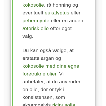
kokosolie
, rå honning og
eventuelt
eukalyptus
eller
pebermynte
eller en anden
æterisk olie
efter eget
valg.
Du kan også vælge, at
erstatte argan og
kokosolie med dine egne
foretrukne olier
. Vi
anbefaler, at du anvender
en olie, der er tyk i
konsistensen, som
eksempelvis
ricinusolie