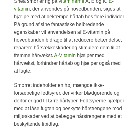
Shea smør er rig på
vitaminerne
A, E og K.
E-
vitamin
, der anvendes på hovedbunden, siges at
hjælpe med at bekæmpe hårtab hos flere individer.
På grund af sine fantastiske helbredende
egenskaber vil anvendelsen af ​​E-vitamin på
hovedbunden bidrage til at reducere betændelse,
reparere hårsækkeskader og stimulere dem til at
fremme hårvækst.
A-Vitamin
hjælper med
hårvækst, forhindrer hårtab og hjælper også med
at fugte.
Smørret indeholder en høj mængde ikke-
forsæbelige fedtsyrer, der virker blødgørende og
derfor er god til tørre hårtyper. Fedtsyrerne hjælper
med at låse fugten og beskytte hårstrengene mod
miljøskader ved at belægge hårstrengene med et
beskyttende lipidlag.