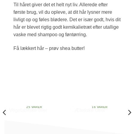
Til håret giver det et helt nyt liv. Allerede efter
første brug, vil du opleve, at dit hår lysner mere
livligt op og føles blødere. Det er især godt, hvis dit
hår er blevet rigtig godt kemikalietræt efter utallige
vaske med shampoo og føntørring.
Få lækkert hår – prøv shea butter!
VEGETABILSKE OLIER
ÆTERISKE OLIER
25 VARER
16 VARER