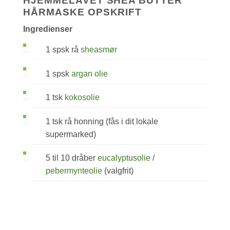
HJEMMELAVET SHEA BUTTER
HÅRMASKE OPSKRIFT
Ingredienser
1 spsk rå
sheasmør
1 spsk
argan olie
1 tsk
kokosolie
1 tsk rå honning (fås i dit lokale
supermarked)
5 til 10 dråber
eucalyptusolie
/
pebermynteolie
(valgfrit)