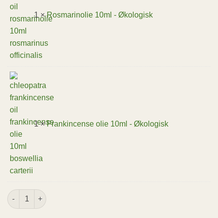
1 ×
Rosmarinolie 10ml - Økologisk
1 ×
Frankincense olie 10ml - Økologisk
Æteriske olier - Lille startpakke antal
Alternative: