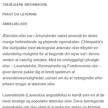
YDERLIGERE INFORMATION
FRAGT OG LEVERING
ANMELDELSER
Æteriske olier har i århundreder været anvendt for deres
mange helbredende og plejende egenskaber. Chleopatra’s
lille startpakke med økologiske æteriske olier tilbyder en
vidunderlig mulighed for at begynde din rejse ind i denne
verden af naturlig velvære. Med tre omhyggeligt udvalgte
olier – Lavendelolie, Rosmarinolie og Frankincense olie –
giver denne pakke dig et bredt spektrum af
anvendelsesmuligheder, uanset om du er nybegynder eller
erfaren bruger af æteriske olier.
Lavendelolie (Lavandula angustifolia) er kendt som en af de
mest alsidige og populære æteriske olier. Dens beroligende
egenskaber gør den ideel til at reducere stress og fremme