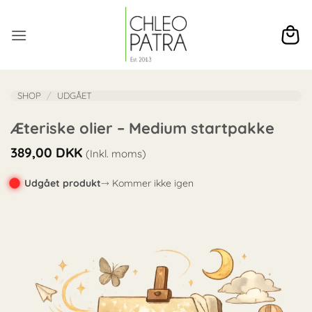
Fortsæt
til
indhold
SHOP
/
UDGÅET
Æteriske olier – Medium startpakke
389,00
DKK
(Inkl. moms)
Udgået produkt
⤑ Kommer ikke igen