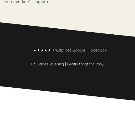
Varemærke:
Chleopatra
★★★★★
Trustpilot
|
Google
|
Facebook
1-3 Dages levering |
Gratis fragt fra 299,-