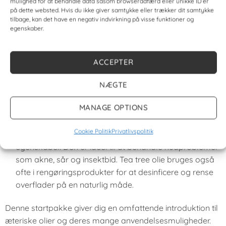
mulighed for at behandle data såsom browseradfærd eller unikke ID’er
spændinger.
på dette websted. Hvis du ikke giver samtykke eller trækker dit samtykke
tilbage, kan det have en negativ indvirkning på visse funktioner og
Pebermynteolie
(10ml – Økologisk): Pebermynteolie er
egenskaber.
kendt for sin kølende og opkvikkende virkning. Denne
olie kan bruges til at lindre hovedpine, muskelsmerter
ACCEPTER
og fordøjelsesproblemer. Pebermynteolie er også
effektiv til at rense luftvejene og opfriske sindet, hvilket
NÆGTE
gør den til en alsidig olie med mange
anvendelsesmuligheder.
MANAGE OPTIONS
Tea tree olie
(10ml – Økologisk): Tea tree olie er
Cookie Politik
Privatlivspolitik
berømt for sine antibakterielle og antiseptiske
egenskaber. Den er ideel til at behandle hudproblemer
som akne, sår og insektbid. Tea tree olie bruges også
ofte i rengøringsprodukter for at desinficere og rense
overflader på en naturlig måde.
Denne startpakke giver dig en omfattende introduktion til
æteriske olier og deres mange anvendelsesmuligheder.