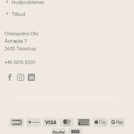
Hudproblemer
Tilbud
Chleopatra Oils
Åstræde 7
2630 Taastrup
+45 5015 0201
DanKort
MobilePay
Visa
MasterCard
American
Apple
Goog
Express
Pay
Pay
PayPal
EAN
EAN