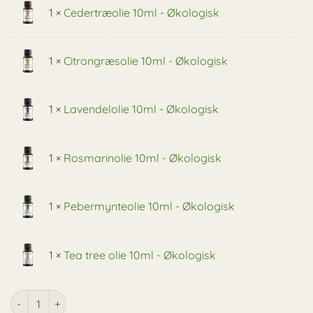
1 ×
Cedertræolie 10ml - Økologisk
1 ×
Citrongræsolie 10ml - Økologisk
1 ×
Lavendelolie 10ml - Økologisk
1 ×
Rosmarinolie 10ml - Økologisk
1 ×
Pebermynteolie 10ml - Økologisk
1 ×
Tea tree olie 10ml - Økologisk
Æteriske olier - Medium startpakke antal
Alternative: