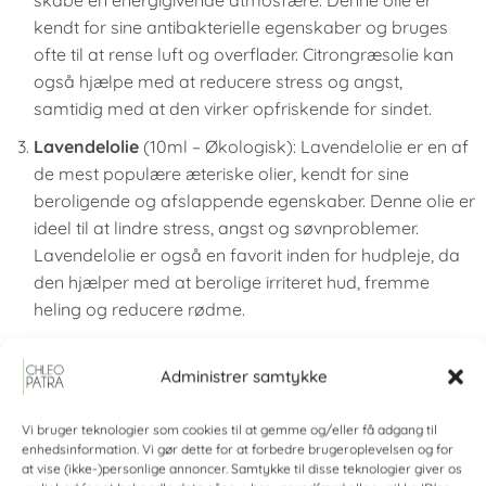
skabe en energigivende atmosfære. Denne olie er
kendt for sine antibakterielle egenskaber og bruges
ofte til at rense luft og overflader. Citrongræsolie kan
også hjælpe med at reducere stress og angst,
samtidig med at den virker opfriskende for sindet.
Lavendelolie
(10ml – Økologisk): Lavendelolie er en af
de mest populære æteriske olier, kendt for sine
beroligende og afslappende egenskaber. Denne olie er
ideel til at lindre stress, angst og søvnproblemer.
Lavendelolie er også en favorit inden for hudpleje, da
den hjælper med at berolige irriteret hud, fremme
heling og reducere rødme.
Rosmarinolie
(10ml – Økologisk): Rosmarinolie har en
frisk, urteagtig duft, der stimulerer sindet og forbedrer
Administrer samtykke
koncentrationsevnen. Denne olie er ofte brugt til at
fremme mental klarhed og fokus. Rosmarinolie har
Vi bruger teknologier som cookies til at gemme og/eller få adgang til
enhedsinformation. Vi gør dette for at forbedre brugeroplevelsen og for
også antiinflammatoriske egenskaber og bruges ofte i
at vise (ikke-)personlige annoncer. Samtykke til disse teknologier giver os
massageolier for at lindre muskelsmerter og