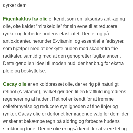
dyrker dem.
Figenkaktus frø olie
er kendt som en luksuriøs anti-aging
olie, ofte kaldet “mirakelolie” for sin evne til at reducere
rynker og forbedre hudens elasticitet. Den er rig på
antioxidanter, herunder E-vitamin, og essentielle fedtsyrer,
som hjælper med at beskytte huden mod skader fra frie
radikaler, samtidig med at den genopretter fugtbalancen.
Dette gør olien ideel til moden hud, der har brug for ekstra
pleje og beskyttelse.
Cacay olie
er en koldpresset olie, der er rig på naturligt
retinol (A-vitamin), hvilket gør den til en kraftfuld ingrediens i
regenerering af huden. Retinol er kendt for at fremme
cellefornyelse og reducere synligheden af fine linjer og
rynker. Cacay olie er derfor et fremragende valg for dem, der
ønsker at bekæmpe tegn på aldring og forbedre hudens
struktur og tone. Denne olie er også kendt for at være let og