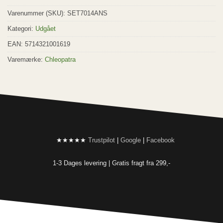
Varenummer (SKU):
SET7014ANS
Kategori:
Udgået
EAN: 5714321001619
Varemærke:
Chleopatra
★★★★★
Trustpilot
|
Google
|
Facebook
1-3 Dages levering |
Gratis fragt fra 299,-