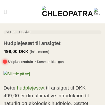
Fortsæt
til
indhold
SHOP
/
UDGÅET
Hudplejesæt til ansigtet
499,00
DKK
(Inkl. moms)
Udgået produkt
⤑ Kommer ikke igen
Dette
hudplejesæt
til ansigtet til DKK
499,00 er din ultimative introduktion til
naturlig og økologisk hudpleje. Sættet