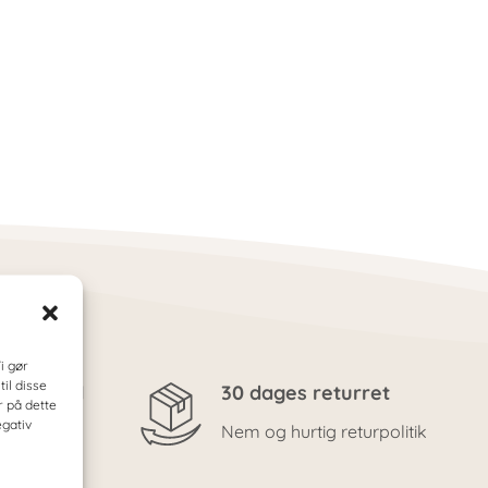
i gør
il disse
rksomhed
30 dages returret
r på dette
egativ
deservice
Nem og hurtig returpolitik