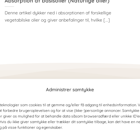
Absorption af basisolier (Naturlige olier)
Denne artikel dykker ned i absorptionen af forskellige
vegetabilske olier og giver anbefalinger til, hvilke [...]
Administrer samtykke
teknologier som cookies til at gemme og/eller få adgang til enhedsinformation. V
at forbedre brugeroplevelsen og for at vise (ikke-)personlige annoncer. Samtykke t
atis fragt
100% Dansk vi
er giver os mulighed for at behandle data såsom browseradfærd eller unikke ID’e
vis du ikke giver samtykke eller trækker dit samtykke tilbage, kan det have en n
d ordre over 299,- kr
God og hurtig kun
g på visse funktioner og egenskaber.