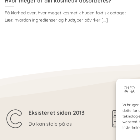
Hvor meget af din kosmetik absorberes?
Få klarhed over, hvor meget kosmetik huden faktisk optager.
Lær, hvordan ingredienser og hudtyper påvirker [...]
Vi bruger 
dette for 
Eksisteret siden 2013
Gr
teknologi
websted. H
Du kan stole på os
Ve
indvirknin