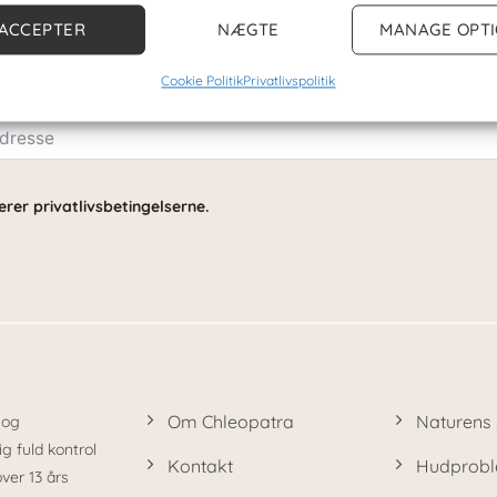
vores nyhedsbrev og bliv klar til en olie-fortyllelse
ACCEPTER
NÆGTE
MANAGE OPT
Cookie Politik
Privatlivspolitik
rer privatlivsbetingelserne.
Om Chleopatra
Naturens 
 og
g fuld kontrol
Kontakt
Hudprob
over 13 års