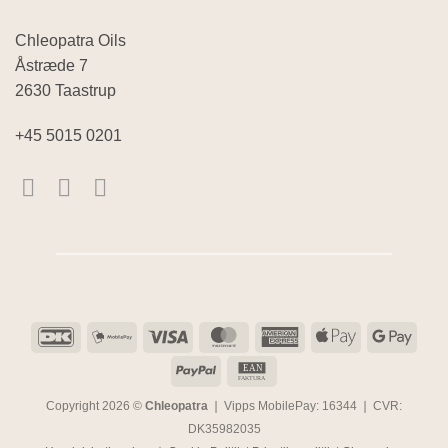
Chleopatra Oils
Åstræde 7
2630 Taastrup
+45 5015 0201
DanKort
MobilePay
Visa
MasterCard
American
Apple
Goog
Express
Pay
Pay
PayPal
EAN
EAN
FAKTURA
Copyright 2026 ©
Chleopatra
❘ Vipps MobilePay: 16344 ❘ CVR:
DK35982035